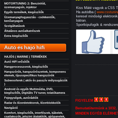
MOTORTUNING 2: Benzinhíd,
üzemanyagsín, injektor
Kiss Máté vagyok a CSS Tu
Ha autódba (
www.csstunin
Egyéb termékek, kiegészítők
keresel minőségi elektronik
Üzemanyagfogyasztás - csökkentők,
bátran.
kenőanyagok
Sportkipufogók & rendszer
Szolgáltatások
Általános autóalkatrészek
Extra kiegészítők
Autó és hajó hifi
HAJÓS ( MARINE ) TERMÉKEK
Autó HIFI erősítők
Hangprocesszorok, kiegészítők
Hangszórók, hangszórószettek, komponens
elemek, típusspecifikus hangszórók
Subwooferek ( aktív és passzív mélysugárzók
)
Android és egyéb Multimédia, DVD,
kiegészítők, Digitális TV tuner, tolatókamera
Fejegységek, autórádiók
FIGYELEM
Radar és lézerdetektorok, lézerblokkolók
Navigáció
Bemutatótermünk a 1032, 
Komfort, kiegészítők, interfészek, kábelek,
MINDEN EGYÉB ELÉRHET
csatlakozók, jelszint átalakítók, ajtópanelek,