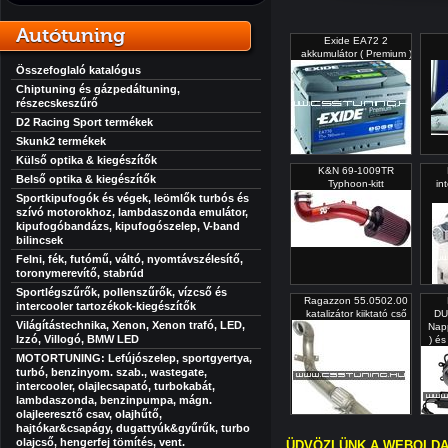
Autótuning
Exide EA72 2
akkumulátor ( Premium )
Összefoglaló katalógus
Chiptuning és gázpedáltuning,
részecskeszűrő
D2 Racing Sport termékek
Skunk2 termékek
Külső optika & kiegészítők
K&N 69-1009TR
Belső optika & kiegészítők
Typhoon-kitt
in
Sportkipufogók és végek, leömlők turbós és
szívó motorokhoz, lambdaszonda emulátor,
kipufogóbandázs, kipufogószelep, V-band
bilincsek
Felni, fék, futómű, váltó, nyomtávszélesítő,
toronymerevítő, stabrúd
Sportlégszűrők, pollenszűrők, vízcső és
Ragazzon 55.0502.00
intercooler tartozékok-kiegészítők
katalizátor kiiktató cső
DU
Világítástechnika, Xenon, Xenon trafó, LED,
Nap
Izzó, Villogó, BMW LED
) és
MOTORTUNING: Lefújószelep, sportgyertya,
turbó, benzinyom. szab., wastegate,
intercooler, olajlecsapató, turbokabát,
lambdaszonda, benzinpumpa, mágn.
olajleeresztő csav, olajhűtő,
hajtókar&csapágy, dugattyúk&gyűrűk, turbo
olajcső, hengerfej tömítés, vent.
ÜDVÖZLÜNK A WEBOLDA