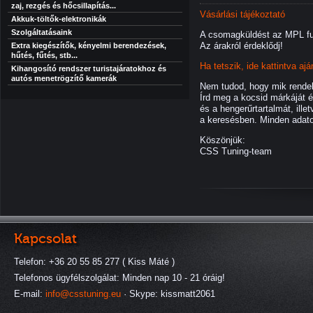
zaj, rezgés és hőcsillapítás...
Vásárlási tájékoztató
Akkuk-töltők-elektronikák
Szolgáltatásaink
A csomagküldést az MPL fut
Az árakról érdeklődj!
Extra kiegészítők, kényelmi berendezések,
hűtés, fűtés, stb...
Ha tetszik, ide kattintva aj
Kihangosító rendszer turistajáratokhoz és
autós menetrögzítő kamerák
Nem tudod, hogy mik rendelh
Írd meg a kocsid márkáját é
és a hengerűrtartalmát, ill
a keresésben. Minden adato
Köszönjük:
CSS Tuning-team
Kapcsolat
Telefon: +36 20 55 85 277 ( Kiss Máté )
Telefonos ügyfélszolgálat: Minden nap 10 - 21 óráig!
E-mail:
info@csstuning.eu
· Skype: kissmatt2061