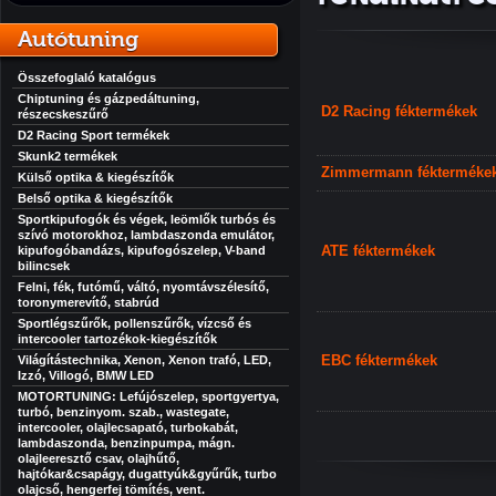
Autótuning
Összefoglaló katalógus
Chiptuning és gázpedáltuning,
D2 Racing féktermékek
részecskeszűrő
D2 Racing Sport termékek
Skunk2 termékek
Zimmermann fékterméke
Külső optika & kiegészítők
Belső optika & kiegészítők
Sportkipufogók és végek, leömlők turbós és
szívó motorokhoz, lambdaszonda emulátor,
ATE féktermékek
kipufogóbandázs, kipufogószelep, V-band
bilincsek
Felni, fék, futómű, váltó, nyomtávszélesítő,
toronymerevítő, stabrúd
Sportlégszűrők, pollenszűrők, vízcső és
intercooler tartozékok-kiegészítők
EBC féktermékek
Világítástechnika, Xenon, Xenon trafó, LED,
Izzó, Villogó, BMW LED
MOTORTUNING: Lefújószelep, sportgyertya,
turbó, benzinyom. szab., wastegate,
intercooler, olajlecsapató, turbokabát,
lambdaszonda, benzinpumpa, mágn.
olajleeresztő csav, olajhűtő,
hajtókar&csapágy, dugattyúk&gyűrűk, turbo
olajcső, hengerfej tömítés, vent.