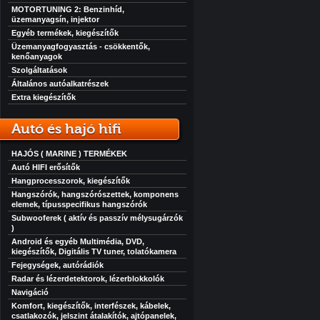
MOTORTUNING 2: Benzinhíd,
üzemanyagsín, injektor
Egyéb termékek, kiegészítők
Üzemanyagfogyasztás - csökkentők,
kenőanyagok
Szolgáltatások
Általános autóalkatrészek
Extra kiegészítők
Autó és hajó hifi
HAJÓS ( MARINE ) TERMÉKEK
Autó HIFI erősítők
Hangprocesszorok, kiegészítők
Hangszórók, hangszórószettek, komponens
elemek, típusspecifikus hangszórók
Subwooferek ( aktív és passzív mélysugárzók
)
Android és egyéb Multimédia, DVD,
kiegészítők, Digitális TV tuner, tolatókamera
Fejegységek, autórádiók
Radar és lézerdetektorok, lézerblokkolók
Navigáció
Komfort, kiegészítők, interfészek, kábelek,
csatlakozók, jelszint átalakítók, ajtópanelek,