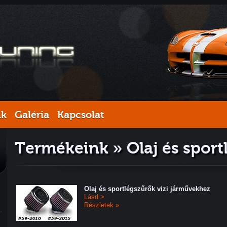
nk
Galéria
Kapcsolat
Termékeink » Olaj és sport
Olaj és sportlégszűrők vizi járművekhez
Lásd >
Részletek »