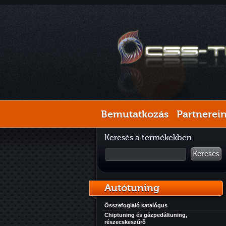
Bemutatkozás
Partnerei
Keresés a termékekben
Keresés
Autótuning
Összefoglaló katalógus
Chiptuning és gázpedáltuning,
részecskeszűrő