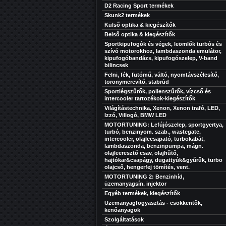
D2 Racing Sport termékek
Skunk2 termékek
Külső optika & kiegészítők
Belső optika & kiegészítők
Sportkipufogók és végek, leömlők turbós és
szívó motorokhoz, lambdaszonda emulátor,
kipufogóbandázs, kipufogószelep, V-band
bilincsek
Felni, fék, futómű, váltó, nyomtávszélesítő,
toronymerevítő, stabrúd
Sportlégszűrők, pollenszűrők, vízcső és
intercooler tartozékok-kiegészítők
Világítástechnika, Xenon, Xenon trafó, LED,
Izzó, Villogó, BMW LED
MOTORTUNING: Lefújószelep, sportgyertya,
turbó, benzinyom. szab., wastegate,
intercooler, olajlecsapató, turbokabát,
lambdaszonda, benzinpumpa, mágn.
olajleeresztő csav, olajhűtő,
hajtókar&csapágy, dugattyúk&gyűrűk, turbo
olajcső, hengerfej tömítés, vent.
MOTORTUNING 2: Benzinhíd,
üzemanyagsín, injektor
Egyéb termékek, kiegészítők
Üzemanyagfogyasztás - csökkentők,
kenőanyagok
Szolgáltatások