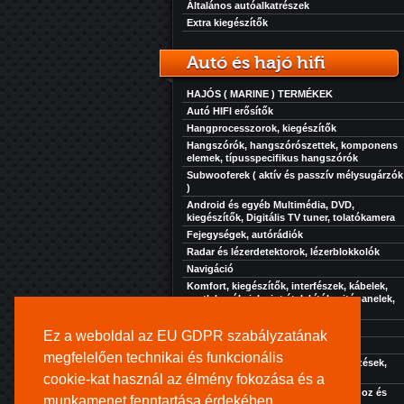
Általános autóalkatrészek
Extra kiegészítők
Autó és hajó hifi
HAJÓS ( MARINE ) TERMÉKEK
Autó HIFI erősítők
Hangprocesszorok, kiegészítők
Hangszórók, hangszórószettek, komponens
elemek, típusspecifikus hangszórók
Subwooferek ( aktív és passzív mélysugárzók
)
Android és egyéb Multimédia, DVD,
kiegészítők, Digitális TV tuner, tolatókamera
Fejegységek, autórádiók
Radar és lézerdetektorok, lézerblokkolók
Navigáció
Komfort, kiegészítők, interfészek, kábelek,
csatlakozók, jelszint átalakítók, ajtópanelek,
zaj, rezgés és hőcsillapítás...
Akkuk-töltők-elektronikák
Ez a weboldal az EU GDPR szabályzatának
Szolgáltatásaink
megfelelően technikai és funkcionális
Extra kiegészítők, kényelmi berendezések,
hűtés, fűtés, stb...
cookie-kat használ az élmény fokozása és a
Kihangosító rendszer turistajáratokhoz és
munkamenet fenntartása érdekében.