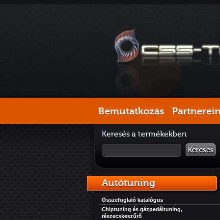
Bemutatkozás
Partnerei
Keresés a termékekben
Keresés
Autótuning
Összefoglaló katalógus
Chiptuning és gázpedáltuning,
részecskeszűrő