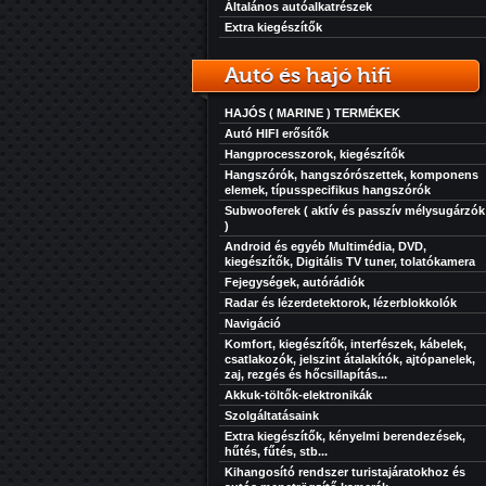
Általános autóalkatrészek
Extra kiegészítők
Autó és hajó hifi
HAJÓS ( MARINE ) TERMÉKEK
Autó HIFI erősítők
Hangprocesszorok, kiegészítők
Hangszórók, hangszórószettek, komponens
elemek, típusspecifikus hangszórók
Subwooferek ( aktív és passzív mélysugárzók
)
Android és egyéb Multimédia, DVD,
kiegészítők, Digitális TV tuner, tolatókamera
Fejegységek, autórádiók
Radar és lézerdetektorok, lézerblokkolók
Navigáció
Komfort, kiegészítők, interfészek, kábelek,
csatlakozók, jelszint átalakítók, ajtópanelek,
zaj, rezgés és hőcsillapítás...
Akkuk-töltők-elektronikák
Szolgáltatásaink
Extra kiegészítők, kényelmi berendezések,
hűtés, fűtés, stb...
Kihangosító rendszer turistajáratokhoz és