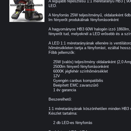
A legújabb fejlesztésű 1:1 méretarányú HB3 ( 9005
LED.
A fényforrás 25W teljesítményű, oldalanként 6d
lm fényerőt produkálnak fényforrásonként
A hagyományos HB3 60W halogén izzó 1860lm, 
fényerőt tud, melyeknél a LED erősebb és a szín
A LED 1:1 méretarányának ellenére is ventilátor
hőmérsékleten tartja a fényforrást, ezáltal hossz
Főbb jellemzők:
25W (valós) teljesítmény oldalanként (2,0 Am
2500lm fényerő fényforrásonként
6000K jégfehér színhőmérséklet
12V
Gyengén canbus kompatibilis
Beépített EMC zavarszűrő
1 év garancia
Beszerelhető:
1:1 méretarányának köszönhetően minden HB3 va
Készlet tartalma:
2 db LED-es fényforrás