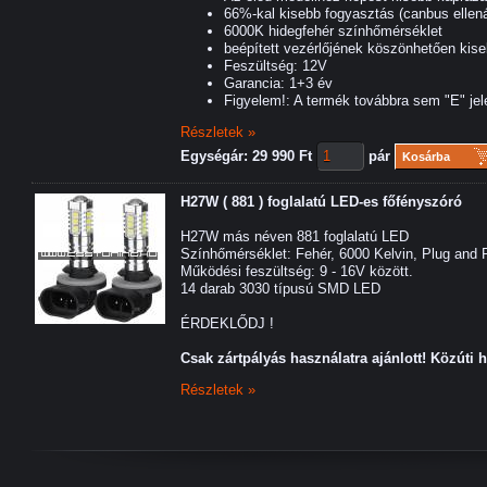
66%-kal kisebb fogyasztás (canbus ellenál
6000K hidegfehér színhőmérséklet
beépített vezérlőjének köszönhetően kise
Feszültség: 12V
Garancia: 1+3 év
Figyelem!: A termék továbbra sem "E" je
Részletek »
Egységár: 29 990 Ft
pár
Kosárba
H27W ( 881 ) foglalatú LED-es főfényszóró
H27W más néven 881 foglalatú LED
Színhőmérséklet: Fehér, 6000 Kelvin, Plug and P
Működési feszültség: 9 - 16V között.
14 darab 3030 típusú SMD LED
ÉRDEKLŐDJ !
C
sak zártpályás használatra ajánlott! Közúti 
Részletek »