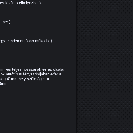
és kívül is elhelyezhető.
mper )
hogy minden autóban működik )
1mm-es teljes hosszának és az oldalán
ok autótípus fényszórójában elfér a
upakig 41mm hely szükséges a
x15mm.