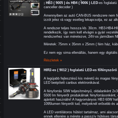
; HB3 ( 9005 ) és HB4 ( 9006 ) LED
-es foglalat
canceller decoder )
Amennyiben az autó CAN-BUS rendszere nem fo
izzót jelez rá vagy esetleg lekapcsolja, ez az a
A rendszer teljes hossza kb. 30cm. HB3-HB4-HIR
rendelkezik, így nem kell elvágni a gyári vezet
rendszerhez van méretezve, 24V-os járműben N
Méretek: 75mm x 35mm x 25mm ( fém ház, kábel 
Ez nem egy sima ellenállás, hanem egy digitális 
Részletek »
HIR2-es ( 9012 ) foglalatú LED-es főfényszóró
A legújabb fejlesztésű kis méretű és magas fén
LED beépített canbus elektronikával.
A fényforrás 50W teljesítményű, oldalanként 2x
5500 lm fényerőt produkálnak fényforrásonként,
ajánlott használni! A hagyományos HB3 60W ha
1095lumen fényerőt tud, melyeknél erősebb és a
A LED ventilátoros hűtést tartalmaz, ami alacson
ennek ellenére a mérete a passzív hűtéses társ