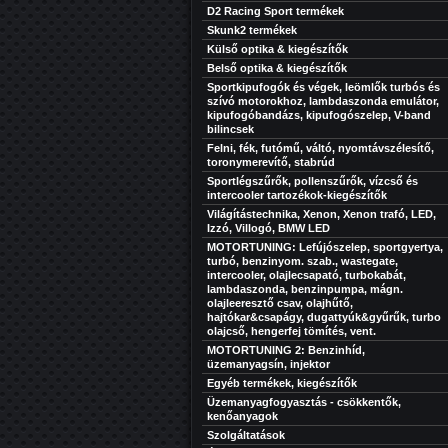
D2 Racing Sport termékek
Skunk2 termékek
Külső optika & kiegészítők
Belső optika & kiegészítők
Sportkipufogók és végek, leömlők turbós és
szívó motorokhoz, lambdaszonda emulátor,
kipufogóbandázs, kipufogószelep, V-band
bilincsek
Felni, fék, futómű, váltó, nyomtávszélesítő,
toronymerevítő, stabrúd
Sportlégszűrők, pollenszűrők, vízcső és
intercooler tartozékok-kiegészítők
Világítástechnika, Xenon, Xenon trafó, LED,
Izzó, Villogó, BMW LED
MOTORTUNING: Lefújószelep, sportgyertya,
turbó, benzinyom. szab., wastegate,
intercooler, olajlecsapató, turbokabát,
lambdaszonda, benzinpumpa, mágn.
olajleeresztő csav, olajhűtő,
hajtókar&csapágy, dugattyúk&gyűrűk, turbo
olajcső, hengerfej tömítés, vent.
MOTORTUNING 2: Benzinhíd,
üzemanyagsín, injektor
Egyéb termékek, kiegészítők
Üzemanyagfogyasztás - csökkentők,
kenőanyagok
Szolgáltatások