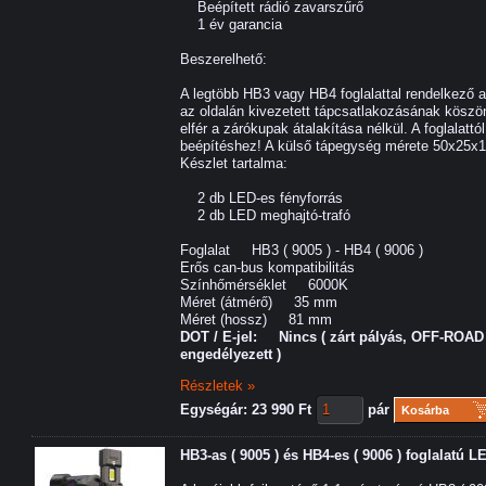
Beépített rádió zavarszűrő
1 év garancia
Beszerelhető:
A legtöbb HB3 vagy HB4 foglalattal rendelkező 
az oldalán kivezetett tápcsatlakozásának köszö
elfér a zárókupak átalakítása nélkül. A foglalat
beépítéshez! A külső tápegység mérete 50x25
Készlet tartalma:
2 db LED-es fényforrás
2 db LED meghajtó-trafó
Foglalat HB3 ( 9005 ) - HB4 ( 9006 )
Erős can-bus kompatibilitás
Színhőmérséklet 6000K
Méret (átmérő) 35 mm
Méret (hossz) 81 mm
DOT / E-jel: Nincs ( zárt pályás, OFF-ROAD 
engedélyezett )
Részletek »
Egységár: 23 990 Ft
pár
Kosárba
HB3-as ( 9005 ) és HB4-es ( 9006 ) foglalatú 