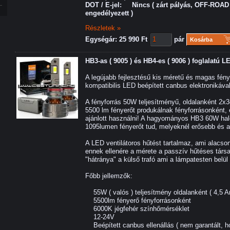
DOT / E-jel: Nincs ( zárt pályás, OFF-ROAD 
engedélyezett )
Részletek »
Egységár: 25 990 Ft
pár
Kosárba
HB3-as ( 9005 ) és HB4-es ( 9006 ) foglalatú 
A legújabb fejlesztésű kis méretű és magas fén
kompatibilis LED beépített canbus elektronikával
A fényforrás 50W teljesítményű, oldalanként 2x
5500 lm fényerőt produkálnak fényforrásonként,
ajánlott használni! A hagyományos HB3 60W ha
1095lumen fényerőt tud, melyeknél erősebb és a
A LED ventilátoros hűtést tartalmaz, ami alacson
ennek ellenére a mérete a passzív hűtéses társ
"hátránya" a külső trafó ami a lámpatesten belül 
Főbb jellemzők:
55W ( valós ) teljesítmény oldalanként ( 4,5 A
5500lm fényerő fényforrásonként
6000K jégfehér színhőmérséklet
12-24V
Beépített canbus ellenállás ( nem garantált, 