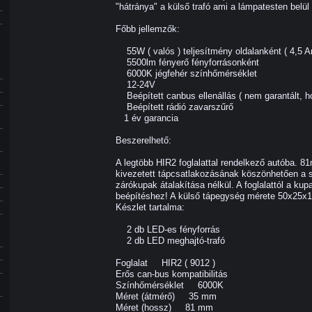
"hátránya" a külső trafó ami a lámpatesten belül 
Főbb jellemzők:
55W ( valós ) teljesítmény oldalanként ( 4,5 A
5500lm fényerő fényforrásonként
6000K jégfehér színhőmérséklet
12-24V
Beépített canbus ellenállás ( nem garantált, 
Beépített rádió zavarszűrő
1 év garancia
Beszerelhető:
A legtöbb HIR2 foglalattal rendelkező autóba. 8
kivezetett tápcsatlakozásának köszönhetően a s
zárókupak átalakítása nélkül. A foglalattól a k
beépítéshez! A külső tápegység mérete 50x25
Készlet tartalma:
2 db LED-es fényforrás
2 db LED meghajtó-trafó
Foglalat HIR2 ( 9012 )
Erős can-bus kompatibilitás
Színhőmérséklet 6000K
Méret (átmérő) 35 mm
Méret (hossz) 81 mm