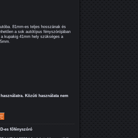
autóba. 81mm-es teljes hosszának és
nhetően a sok autótípus fényszórójában
tól a kupakig 41mm hely szükséges a
x15mm.
használatra. Közúti használata nem
LED-es főfényszóró