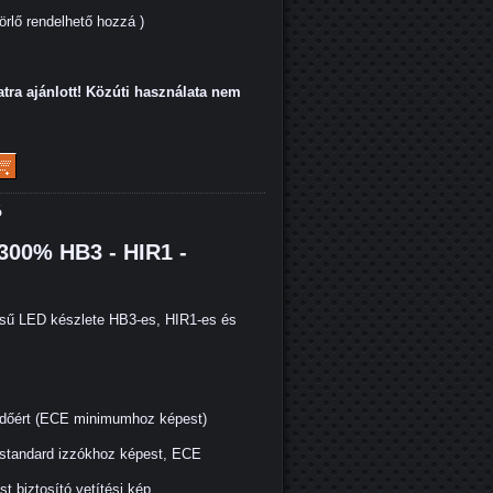
rlő rendelhető hozzá )
atra ajánlott! Közúti használata nem
ó
300% HB3 - HIR1 -
ésű LED készlete HB3-es, HIR1-es és
óidőért (ECE minimumhoz képest)
 standard izzókhoz képest, ECE
t biztosító vetítési kép