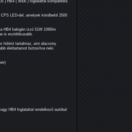
 ) HB4 ( 9006 ) foglalattal kompatibilis
b CPS LED-del, amelyek körülbelül 2500
a HB4 halogén izzó 51W 1095lm
e is esztétikusabb.
os hűtést tartalmaz, ami alacsony
abb élettartamot biztosítva neki.
per)
gy HB4 foglalattal rendelkező autóba!