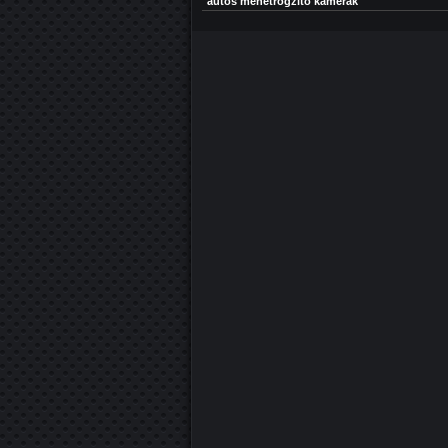
autós menetrögzítő kamerák