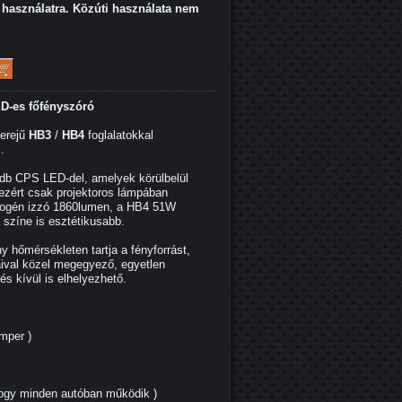
használatra. Közúti használata nem
LED-es főfényszóró
yerejű
HB3
/
HB4
foglalatokkal
.
3db CPS LED-del, amelyek körülbelül
 ezért csak projektoros lámpában
logén izzó 1860lumen, a HB4 51W
 színe is esztétikusabb.
y hőmérsékleten tartja a fényforrást,
aival közel megegyező, egyetlen
és kívül is elhelyezhető.
mper )
hogy minden autóban működik )