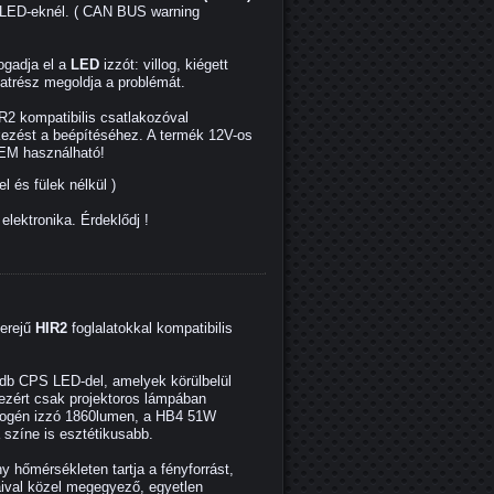
ú LED-eknél. ( CAN BUS warning
gadja el a
LED
izzót: villog, kiégett
lkatrész megoldja a problémát.
2 kompatibilis csatlakozóval
ékezést a beépítéséhez. A termék 12V-os
EM használható!
és fülek nélkül )
elektronika. Érdeklődj !
yerejű
HIR2
foglalatokkal kompatibilis
3db CPS LED-del, amelyek körülbelül
 ezért csak projektoros lámpában
logén izzó 1860lumen, a HB4 51W
 színe is esztétikusabb.
y hőmérsékleten tartja a fényforrást,
aival közel megegyező, egyetlen