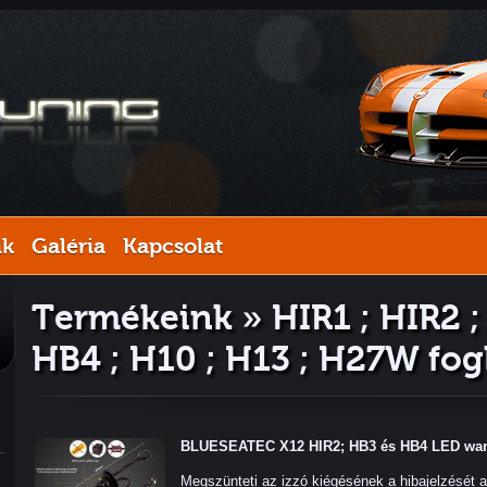
nk
Galéria
Kapcsolat
Termékeink » HIR1 ; HIR2 ;
HB4 ; H10 ; H13 ; H27W fog
BLUESEATEC X12 HIR2; HB3 és HB4 LED warni
Megszünteti az izzó kiégésének a hibajelzését 