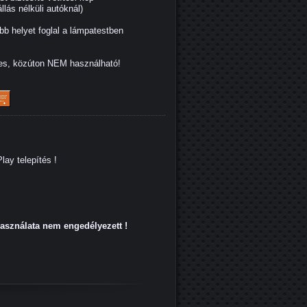
lás nélküli autóknál)
bb helyet foglal a lámpatestben
les, közúton NEM használható!
lay telepítés !
használata nem engedélyezett !