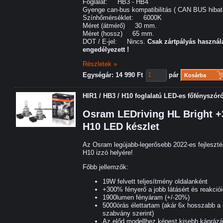
Foglalat: HB3 - HB4
Gyenge can-bus kompatibilitás ( CAN BUS hibatö
Színhőmérséklet: 6000K
Méret (átmérő) 30 mm.
Méret (hossz) 65 mm.
DOT / E-jel: Nincs.
C
sak zártpályás használ
engedélyezett !
Részletek »
Egységár: 14 990 Ft
pár
Kosárba
HIR1 / HB3 / H10 foglalatú LED-es főfényszór
Osram LEDriving HL Bright +
H10 LED készlet
Az Osram legújabb-legerősebb 2022-es fejleszt
H10 izzó helyére!
Főbb jellemzők:
19W felvett teljesítmény oldalanként
+300% fényerő a jobb látásért és reakci
1900lumen fényáram (+/-20%)
5000órás élettartam (akár 6x hosszabb a
szabvány szerint)
Az előd modellhez képest kisebb káprázás