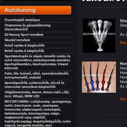
Autótuning
Összefoglaló katalógus
Shor
Shor
Chiptuning és gázpedáltuning,
részecskeszűrő
Az á
D2 Racing Sport termékek
Skunk2 termékek
Rés
Külső optika & kiegészítők
Belső optika & kiegészítők
Sportkipufogók és végek, leömlők turbós és
szívó motorokhoz, lambdaszonda emulátor,
Hon
kipufogóbandázs, kipufogószelep, V-band
Hond
bilincsek
Hon
Felni, fék, futómű, váltó, nyomtávszélesítő,
Hon
toronymerevítő, stabrúd
Hond
Sportlégszűrők, pollenszűrők, vízcső és
Az e
intercooler tartozékok-kiegészítők
Világítástechnika, Xenon, Xenon trafó, LED,
Izzó, Villogó, BMW LED
Rés
MOTORTUNING: Lefújószelep, sportgyertya,
turbó, benzinyom. szab., wastegate,
intercooler, olajlecsapató, turbokabát,
lambdaszonda, benzinpumpa, mágn.
olajleeresztő csav, olajhűtő,
hajtókar&csapágy, dugattyúk&gyűrűk, turbo
olajcső, hengerfej tömítés, vent.