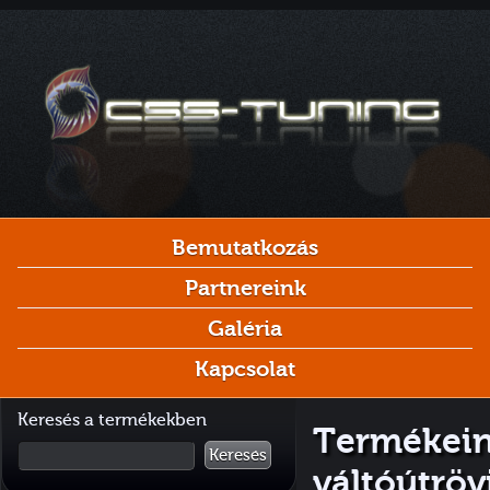
Bemutatkozás
Partnereink
Galéria
Kapcsolat
Keresés a termékekben
Termékeink
Keresés
váltóútrövi