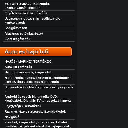
MOTORTUNING 2: Benzinhíd,
üzemanyagsín, injektor
Egyéb termékek, kiegészítők
Üzemanyagfogyasztás - csökkentők,
kenőanyagok
Szolgáltatások
Általános autóalkatrészek
Extra kiegészítők
Autó és hajó hifi
HAJÓS ( MARINE ) TERMÉKEK
Autó HIFI erősítők
Hangprocesszorok, kiegészítők
Hangszórók, hangszórószettek, komponens
elemek, típusspecifikus hangszórók
Subwooferek ( aktív és passzív mélysugárzók
)
Android és egyéb Multimédia, DVD,
kiegészítők, Digitális TV tuner, tolatókamera
Fejegységek, autórádiók
Radar és lézerdetektorok, lézerblokkolók
Navigáció
Komfort, kiegészítők, interfészek, kábelek,
csatlakozók, jelszint átalakítók, ajtópanelek,