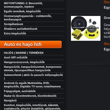
Rés
MOTORTUNING 2: Benzinhíd,
üzemanyagsín, injektor
Egy
Egyéb termékek, kiegészítők
Üzemanyagfogyasztás - csökkentők,
Gro
kenőanyagok
Szolgáltatások
Gro
foly
Általános autóalkatrészek
szá
Extra kiegészítők
tisz
Autó és hajó hifi
Rés
Egy
HAJÓS ( MARINE ) TERMÉKEK
Autó HIFI erősítők
Hangprocesszorok, kiegészítők
Hangszórók, hangszórószettek, komponens
elemek, típusspecifikus hangszórók
Subwooferek ( aktív és passzív mélysugárzók
)
Android és egyéb Multimédia, DVD,
kiegészítők, Digitális TV tuner, tolatókamera
Fejegységek, autórádiók
Radar és lézerdetektorok, lézerblokkolók
Navigáció
Komfort, kiegészítők, interfészek, kábelek,
csatlakozók, jelszint átalakítók, ajtópanelek,