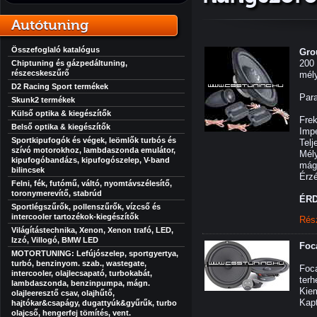
Autótuning
Összefoglaló katalógus
Gro
200 
Chiptuning és gázpedáltuning,
részecskeszűrő
mél
D2 Racing Sport termékek
Par
Skunk2 termékek
Külső optika & kiegészítők
Frek
Belső optika & kiegészítők
Imp
Sportkipufogók és végek, leömlők turbós és
Telj
szívó motorokhoz, lambdaszonda emulátor,
Mél
kipufogóbandázs, kipufogószelep, V-band
mág
bilincsek
Érz
Felni, fék, futómű, váltó, nyomtávszélesítő,
toronymerevítő, stabrúd
ÉRD
Sportlégszűrők, pollenszűrők, vízcső és
intercooler tartozékok-kiegészítők
Rés
Világítástechnika, Xenon, Xenon trafó, LED,
Izzó, Villogó, BMW LED
Foc
MOTORTUNING: Lefújószelep, sportgyertya,
turbó, benzinyom. szab., wastegate,
Foc
intercooler, olajlecsapató, turbokabát,
terh
lambdaszonda, benzinpumpa, mágn.
Kie
olajleeresztő csav, olajhűtő,
Kapt
hajtókar&csapágy, dugattyúk&gyűrűk, turbo
olajcső, hengerfej tömítés, vent.