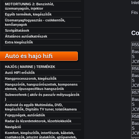
Inle
MOTORTUNING 2: Benzinhíd,
üzemanyagsín, injektor
Fits
Egyéb termékek, kiegészítők
Üzemanyagfogyasztás - csökkentők,
kenőanyagok
Szolgáltatások
Co
Általános autóalkatrészek
Extra kiegészítők
R55
Bas
Autó és hajó hifi
S
JC
HAJÓS ( MARINE ) TERMÉKEK
R56
Autó HIFI erősítők
Bas
Hangprocesszorok, kiegészítők
S
Hangszórók, hangszórószettek, komponens
JC
elemek, típusspecifikus hangszórók
R57
Subwooferek ( aktív és passzív mélysugárzók
)
Bas
S
Android és egyéb Multimédia, DVD,
JC
kiegészítők, Digitális TV tuner, tolatókamera
Fejegységek, autórádiók
R58
Radar és lézerdetektorok, lézerblokkolók
Bas
Navigáció
S
Komfort, kiegészítők, interfészek, kábelek,
JC
csatlakozók, jelszint átalakítók, ajtópanelek,