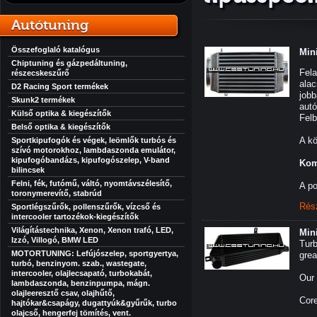
Autótuning
Összefoglaló katalógus
Mini
Chiptuning és gázpedáltuning,
Fela
részecskeszűrő
alac
D2 Racing Sport termékek
jobb
Skunk2 termékek
autó
Külső optika & kiegészítők
Fel
Belső optika & kiegészítők
A k
Sportkipufogók és végek, leömlők turbós és
szívó motorokhoz, lambdaszonda emulátor,
kipufogóbandázs, kipufogószelep, V-band
Kom
bilincsek
Felni, fék, futómű, váltó, nyomtávszélesítő,
A po
toronymerevítő, stabrúd
Rés
Sportlégszűrők, pollenszűrők, vízcső és
intercooler tartozékok-kiegészítők
Világítástechnika, Xenon, Xenon trafó, LED,
Mini
Izzó, Villogó, BMW LED
Turb
MOTORTUNING: Lefújószelep, sportgyertya,
grea
turbó, benzinyom. szab., wastegate,
intercooler, olajlecsapató, turbokabát,
Our 
lambdaszonda, benzinpumpa, mágn.
olajleeresztő csav, olajhűtő,
Cor
hajtókar&csapágy, dugattyúk&gyűrűk, turbo
olajcső, hengerfej tömítés, vent.