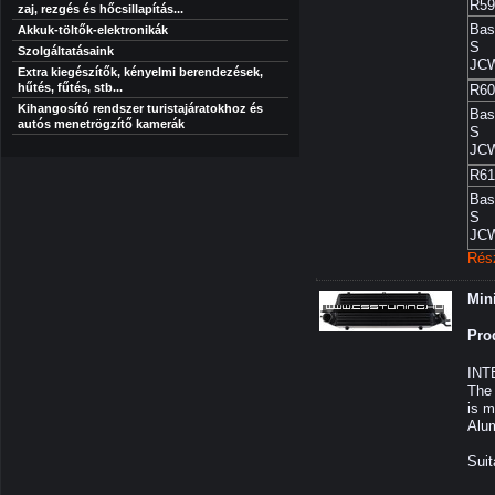
R59
zaj, rezgés és hőcsillapítás...
Bas
Akkuk-töltők-elektronikák
S
Szolgáltatásaink
JC
Extra kiegészítők, kényelmi berendezések,
hűtés, fűtés, stb...
R60
Kihangosító rendszer turistajáratokhoz és
Bas
autós menetrögzítő kamerák
S
JC
R61
Bas
S
JC
Rés
Mini
Pro
INTE
The 
is m
Alu
Suit