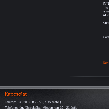
INTE
The 
is m
Alu
Suit
Cor
Rés
Kapcsolat
Telefon: +36 20 55 85 277 ( Kiss Máté )
Telefonos ügyfélszolgálat: Minden nap 10 - 21 óráig!