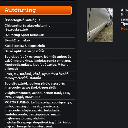
Autótuning
All
Spor
sérü
Összefoglaló katalógus
Tipu
Chiptuning és gázpedáltuning,
Rés
részecskeszűrő
D2 Racing Sport termékek
Skunk2 termékek
Külső optika & kiegészítők
Belső optika & kiegészítők
Sportkipufogók és végek, leömlők turbós és
szívó motorokhoz, lambdaszonda emulátor,
kipufogóbandázs, kipufogószelep, V-band
bilincsek
Felni, fék, futómű, váltó, nyomtávszélesítő,
toronymerevítő, stabrúd
Sportlégszűrők, pollenszűrők, vízcső és
intercooler tartozékok-kiegészítők
Világítástechnika, Xenon, Xenon trafó, LED,
Izzó, Villogó, BMW LED
MOTORTUNING: Lefújószelep, sportgyertya,
turbó, benzinyom. szab., wastegate,
intercooler, olajlecsapató, turbokabát,
lambdaszonda, benzinpumpa, mágn.
olajleeresztő csav, olajhűtő,
hajtókar&csapágy, dugattyúk&gyűrűk, turbo
olajcső, hengerfej tömítés, vent.