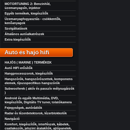
MOTORTUNING 2: Benzinhíd,
üzemanyagsín, injektor
Egyéb termékek, kiegészítők
Üzemanyagfogyasztás - csökkentők,
kenőanyagok
Szolgáltatások
Általános autóalkatrészek
Extra kiegészítők
Autó és hajó hifi
HAJÓS ( MARINE ) TERMÉKEK
Autó HIFI erősítők
Hangprocesszorok, kiegészítők
Hangszórók, hangszórószettek, komponens
elemek, típusspecifikus hangszórók
Subwooferek ( aktív és passzív mélysugárzók
)
Android és egyéb Multimédia, DVD,
kiegészítők, Digitális TV tuner, tolatókamera
Fejegységek, autórádiók
Radar és lézerdetektorok, lézerblokkolók
Navigáció
Komfort, kiegészítők, interfészek, kábelek,
csatlakozók, jelszint átalakítók, ajtópanelek,