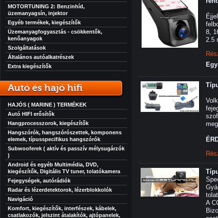
ren
MOTORTUNING 2: Benzinhíd,
üzemanyagsín, injektor
Éjje
Egyéb termékek, kiegészítők
felb
8, 1
Üzemanyagfogyasztás - csökkentők,
kenőanyagok
2.5 
Szolgáltatások
Rés
Általános autóalkatrészek
Egy
Extra kiegészítők
Típ
Autó és hajó hifi
Vol
HAJÓS ( MARINE ) TERMÉKEK
feje
Autó HIFI erősítők
szof
Hangprocesszorok, kiegészítők
megj
Hangszórók, hangszórószettek, komponens
ÉRD
elemek, típusspecifikus hangszórók
Subwooferek ( aktív és passzív mélysugárzók
Rés
)
Android és egyéb Multimédia, DVD,
Típ
kiegészítők, Digitális TV tuner, tolatókamera
Spec
Fejegységek, autórádiók
Gyár
Radar és lézerdetektorok, lézerblokkolók
tola
Navigáció
A CC
Komfort, kiegészítők, interfészek, kábelek,
Biz
csatlakozók, jelszint átalakítók, ajtópanelek,