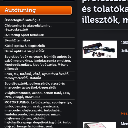
és tolató
Autótuning
illesztők, 
Összefoglaló katalógus
Chiptuning és gázpedáltuning,
részecskeszűrő
D2 Racing Sport termékek
Skunk2 termékek
108
Külső optika & kiegészítők
Jel
Belső optika & kiegészítők
Sportkipufogók és végek, leömlők turbós és
szívó motorokhoz, lambdaszonda emulátor,
kipufogóbandázs, kipufogószelep, V-band
bilincsek
Felni, fék, futómű, váltó, nyomtávszélesítő,
toronymerevítő, stabrúd
Sportlégszűrők, pollenszűrők, vízcső és
intercooler tartozékok-kiegészítők
Világítástechnika, Xenon, Xenon trafó, LED,
Izzó, Villogó, BMW LED
MOTORTUNING: Lefújószelep, sportgyertya,
turbó, benzinyom. szab., wastegate,
intercooler, olajlecsapató, turbokabát,
Rés
lambdaszonda, benzinpumpa, mágn.
olajleeresztő csav, olajhűtő,
hajtókar&csapágy, dugattyúk&gyűrűk, turbo
Men
olajcső, hengerfej tömítés, vent.