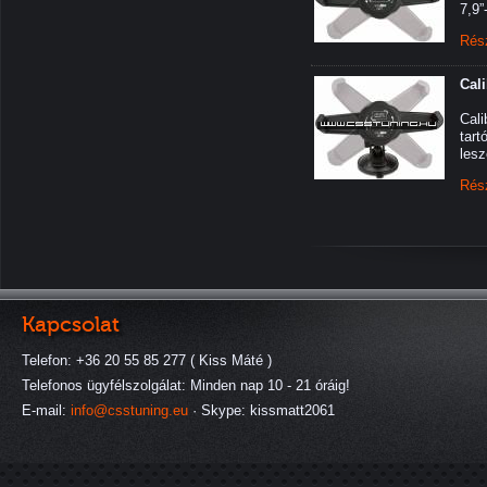
7,9”
Rés
Cali
Cali
tart
lesz
Rés
Kapcsolat
Telefon: +36 20 55 85 277 ( Kiss Máté )
Telefonos ügyfélszolgálat: Minden nap 10 - 21 óráig!
E-mail:
info@csstuning.eu
· Skype: kissmatt2061