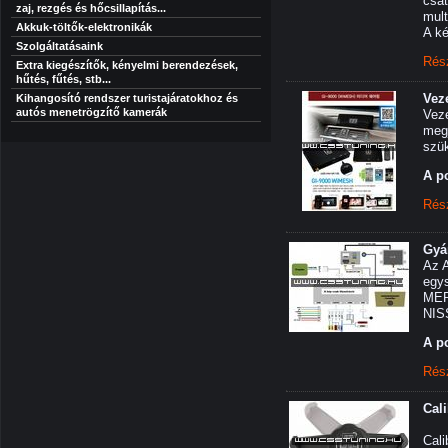
csat
zaj, rezgés és hőcsillapítás...
mult
Akkuk-töltők-elektronikák
A ké
Szolgáltatásaink
Rés
Extra kiegészítők, kényelmi berendezések,
hűtés, fűtés, stb...
Vez
Kihangosító rendszer turistajáratokhoz és
autós menetrögzítő kamerák
Veze
megj
szük
A p
Rés
Gyár
Az A
egys
MER
NISS
A p
Rés
Cali
Cali