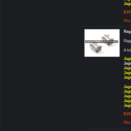
Jag
EVO
Rés
Rag
Rag
A kö
Jag
Jag
Jag
Jag
Jag
Jag
Jag
Jag
Jag
Jag
EVO
Rés