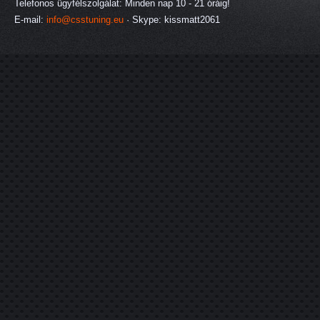
Telefonos ügyfélszolgálat: Minden nap 10 - 21 óráig!
E-mail:
info@csstuning.eu
· Skype: kissmatt2061