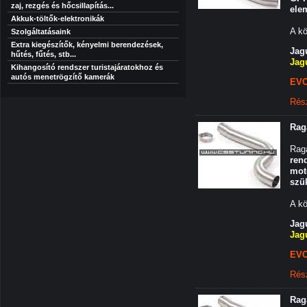
zaj, rezgés és hőcsillapítás...
ele
Akkuk-töltők-elektronikák
A kö
Szolgáltatásaink
Extra kiegészítők, kényelmi berendezések,
Jag
hűtés, fűtés, stb...
Jag
Kihangosító rendszer turistajáratokhoz és
autós menetrögzítő kamerák
EVO
Rés
Rag
Rag
ren
mot
szü
A kö
Jag
Jag
EVO
Rés
Rag