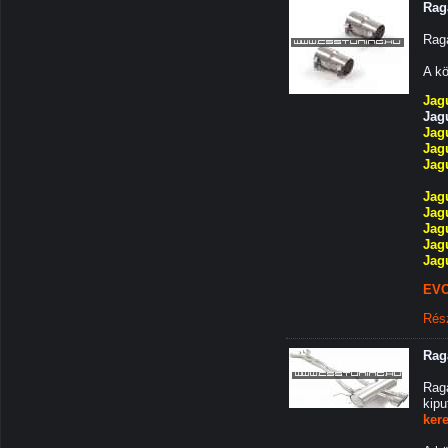
Rag
Rag
A kö
Jag
Jag
Jag
Jag
Jag
Jag
Jag
Jag
Jag
Jag
EVO
Rés
Rag
Rag
kip
ker