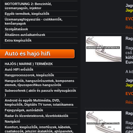
MOTORTUNING 2: Benzinhíd,
Jag
üzemanyagsín, injektor
Jag
Egyéb termékek, kiegészítők
EVO
Üzemanyagfogyasztás - csökkentők,
kenőanyagok
Rés
Szolgáltatások
Általános autóalkatrészek
Raga
Extra kiegészítők
Raga
Autó és hajó hifi
cső.
kül
Eur
HAJÓS ( MARINE ) TERMÉKEK
Autó HIFI erősítők
A kö
Hangprocesszorok, kiegészítők
Jag
Hangszórók, hangszórószettek, komponens
Jag
elemek, típusspecifikus hangszórók
Subwooferek ( aktív és passzív mélysugárzók
EVO
)
Android és egyéb Multimédia, DVD,
Rés
kiegészítők, Digitális TV tuner, tolatókamera
Fejegységek, autórádiók
Raga
Radar és lézerdetektorok, lézerblokkolók
Navigáció
Raga
Komfort, kiegészítők, interfészek, kábelek,
rész
csatlakozók, jelszint átalakítók, ajtópanelek,
GPF