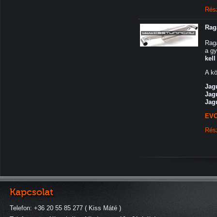
Rés
Rag
Raga
a g
kell
A kö
Jag
Jag
Jag
EVO
Rés
Kapcsolat
Telefon: +36 20 55 85 277 ( Kiss Máté )