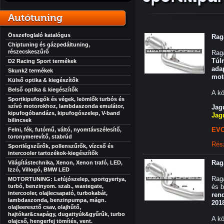
Autótuning
Összefoglaló katalógus
Rag
Chiptuning és gázpedáltuning,
részecskeszűrő
Raga
Túl
D2 Racing Sport termékek
ada
Skunk2 termékek
mot
Külső optika & kiegészítők
Belső optika & kiegészítők
A kö
Sportkipufogók és végek, leömlők turbós és
szívó motorokhoz, lambdaszonda emulátor,
Jag
kipufogóbandázs, kipufogószelep, V-band
Jag
bilincsek
EVO
Felni, fék, futómű, váltó, nyomtávszélesítő,
toronymerevítő, stabrúd
Rés
Sportlégszűrők, pollenszűrők, vízcső és
intercooler tartozékok-kiegészítők
Rag
Világítástechnika, Xenon, Xenon trafó, LED,
Izzó, Villogó, BMW LED
Raga
MOTORTUNING: Lefújószelep, sportgyertya,
turbó, benzinyom. szab., wastegate,
és b
intercooler, olajlecsapató, turbokabát,
ren
lambdaszonda, benzinpumpa, mágn.
2018
olajleeresztő csav, olajhűtő,
hajtókar&csapágy, dugattyúk&gyűrűk, turbo
A kö
olajcső, hengerfej tömítés, vent.