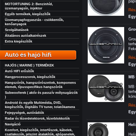
papí
MOTORTUNING 2: Benzinhíd,
üzemanyagsín, injektor
Rés
Egyéb termékek, kiegészítők
Egy
Üzemanyagfogyasztás - csökkentők,
kenőanyagok
Gro
Szolgáltatások
Általános autóalkatrészek
Gro
Extra kiegészítők
ter
Feke
Autó és hajó hifi
Rés
Egy
HAJÓS ( MARINE ) TERMÉKEK
Autó HIFI erősítők
MB 
Hangprocesszorok, kiegészítők
Hangszórók, hangszórószettek, komponens
MB 
elemek, típusspecifikus hangszórók
ter
Subwooferek ( aktív és passzív mélysugárzók
kónu
)
Android és egyéb Multimédia, DVD,
Rés
kiegészítők, Digitális TV tuner, tolatókamera
Egy
Fejegységek, autórádiók
Radar és lézerdetektorok, lézerblokkolók
Navigáció
Hel
Komfort, kiegészítők, interfészek, kábelek,
Heli
csatlakozók, jelszint átalakítók, ajtópanelek,