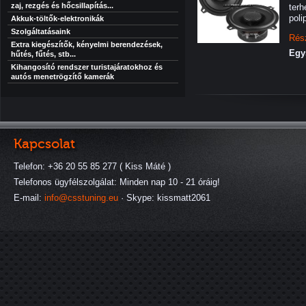
zaj, rezgés és hőcsillapítás...
terh
poli
Akkuk-töltők-elektronikák
Szolgáltatásaink
Rés
Extra kiegészítők, kényelmi berendezések,
Egy
hűtés, fűtés, stb...
Kihangosító rendszer turistajáratokhoz és
autós menetrögzítő kamerák
Kapcsolat
Telefon: +36 20 55 85 277 ( Kiss Máté )
Telefonos ügyfélszolgálat: Minden nap 10 - 21 óráig!
E-mail:
info@csstuning.eu
· Skype: kissmatt2061