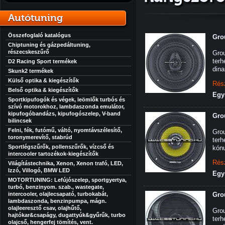
Autótuning
Összefoglaló katalógus
Gro
Chiptuning és gázpedáltuning,
részecskeszűrő
Grou
ter
D2 Racing Sport termékek
dina
Skunk2 termékek
Külső optika & kiegészítők
Rés
Belső optika & kiegészítők
Egy
Sportkipufogók és végek, leömlők turbós és
szívó motorokhoz, lambdaszonda emulátor,
kipufogóbandázs, kipufogószelep, V-band
Gro
bilincsek
Felni, fék, futómű, váltó, nyomtávszélesítő,
Gro
toronymerevítő, stabrúd
terh
Sportlégszűrők, pollenszűrők, vízcső és
kónu
intercooler tartozékok-kiegészítők
Rés
Világítástechnika, Xenon, Xenon trafó, LED,
Izzó, Villogó, BMW LED
Egy
MOTORTUNING: Lefújószelep, sportgyertya,
turbó, benzinyom. szab., wastegate,
intercooler, olajlecsapató, turbokabát,
Gro
lambdaszonda, benzinpumpa, mágn.
olajleeresztő csav, olajhűtő,
Gro
hajtókar&csapágy, dugattyúk&gyűrűk, turbo
terh
olajcső, hengerfej tömítés, vent.