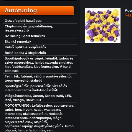
Autótuning
Pow
Rés
Összefoglaló katalógus
Chiptuning és gázpedáltuning,
részecskeszűrő
D2 Racing Sport termékek
Skunk2 termékek
Külső optika & kiegészítők
Belső optika & kiegészítők
Sportkipufogók és végek, leömlők turbós és
szívó motorokhoz, lambdaszonda emulátor,
kipufogóbandázs, kipufogószelep, V-band
bilincsek
Felni, fék, futómű, váltó, nyomtávszélesítő,
toronymerevítő, stabrúd
Sportlégszűrők, pollenszűrők, vízcső és
intercooler tartozékok-kiegészítők
Világítástechnika, Xenon, Xenon trafó, LED,
Izzó, Villogó, BMW LED
MOTORTUNING: Lefújószelep, sportgyertya,
turbó, benzinyom. szab., wastegate,
intercooler, olajlecsapató, turbokabát,
lambdaszonda, benzinpumpa, mágn.
olajleeresztő csav, olajhűtő,
hajtókar&csapágy, dugattyúk&gyűrűk, turbo
olajcső, hengerfej tömítés, vent.