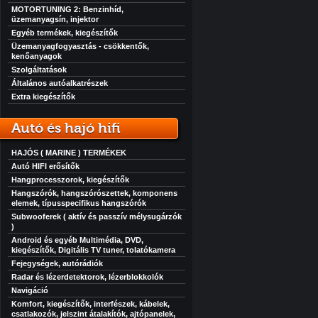
MOTORTUNING 2: Benzinhíd,
üzemanyagsín, injektor
Egyéb termékek, kiegészítők
Üzemanyagfogyasztás - csökkentők,
kenőanyagok
Szolgáltatások
Általános autóalkatrészek
Extra kiegészítők
Autó és hajó hifi
HAJÓS ( MARINE ) TERMÉKEK
Autó HIFI erősítők
Hangprocesszorok, kiegészítők
Hangszórók, hangszórószettek, komponens
elemek, típusspecifikus hangszórók
Subwooferek ( aktív és passzív mélysugárzók
)
Android és egyéb Multimédia, DVD,
kiegészítők, Digitális TV tuner, tolatókamera
Fejegységek, autórádiók
Radar és lézerdetektorok, lézerblokkolók
Navigáció
Komfort, kiegészítők, interfészek, kábelek,
csatlakozók, jelszint átalakítók, ajtópanelek,