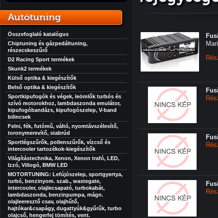
Autótuning
Összefoglaló katalógus
Fus
Mar
Chiptuning és gázpedáltuning,
részecskeszűrő
Rés
D2 Racing Sport termékek
Skunk2 termékek
Külső optika & kiegészítők
Belső optika & kiegészítők
Fus
Sportkipufogók és végek, leömlők turbós és
Rés
szívó motorokhoz, lambdaszonda emulátor,
kipufogóbandázs, kipufogószelep, V-band
bilincsek
Felni, fék, futómű, váltó, nyomtávszélesítő,
toronymerevítő, stabrúd
Fus
Sportlégszűrők, pollenszűrők, vízcső és
Rés
intercooler tartozékok-kiegészítők
Világítástechnika, Xenon, Xenon trafó, LED,
Izzó, Villogó, BMW LED
MOTORTUNING: Lefújószelep, sportgyertya,
turbó, benzinyom. szab., wastegate,
Fus
intercooler, olajlecsapató, turbokabát,
Rés
lambdaszonda, benzinpumpa, mágn.
olajleeresztő csav, olajhűtő,
hajtókar&csapágy, dugattyúk&gyűrűk, turbo
olajcső, hengerfej tömítés, vent.