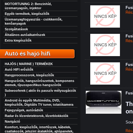
MOTORTUNING 2: Benzinhíd,
Fus
üzemanyagsín, injektor
Rés
Egyéb termékek, kiegészítők
Üzemanyagfogyasztás - csökkentők,
kenőanyagok
Szolgáltatások
Általános autóalkatrészek
Fus
Extra kiegészítők
Rés
Autó és hajó hifi
HAJÓS ( MARINE ) TERMÉKEK
Fus
Rés
Autó HIFI erősítők
Hangprocesszorok, kiegészítők
Hangszórók, hangszórószettek, komponens
elemek, típusspecifikus hangszórók
Subwooferek ( aktív és passzív mélysugárzók
Fus
)
Android és egyéb Multimédia, DVD,
Th
kiegészítők, Digitális TV tuner, tolatókamera
on
Fejegységek, autórádiók
Radar és lézerdetektorok, lézerblokkolók
Navigáció
Sour
Komfort, kiegészítők, interfészek, kábelek,
Rés
csatlakozók, jelszint átalakítók, ajtópanelek,