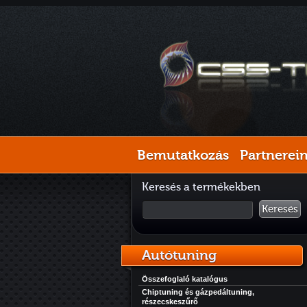
Bemutatkozás
Partnerei
Keresés a termékekben
Keresés
Autótuning
Összefoglaló katalógus
Chiptuning és gázpedáltuning,
részecskeszűrő