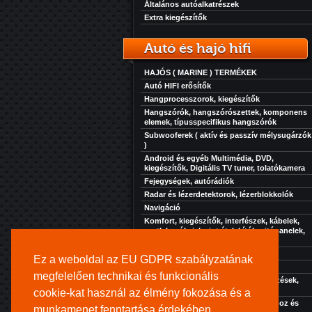
Általános autóalkatrészek
Extra kiegészítők
Autó és hajó hifi
HAJÓS ( MARINE ) TERMÉKEK
Autó HIFI erősítők
Hangprocesszorok, kiegészítők
Hangszórók, hangszórószettek, komponens
elemek, típusspecifikus hangszórók
Subwooferek ( aktív és passzív mélysugárzók
)
Android és egyéb Multimédia, DVD,
kiegészítők, Digitális TV tuner, tolatókamera
Fejegységek, autórádiók
Radar és lézerdetektorok, lézerblokkolók
Navigáció
Komfort, kiegészítők, interfészek, kábelek,
csatlakozók, jelszint átalakítók, ajtópanelek,
zaj, rezgés és hőcsillapítás...
Akkuk-töltők-elektronikák
Ez a weboldal az EU GDPR szabályzatának
Szolgáltatásaink
megfelelően technikai és funkcionális
Extra kiegészítők, kényelmi berendezések,
hűtés, fűtés, stb...
cookie-kat használ az élmény fokozása és a
Kihangosító rendszer turistajáratokhoz és
munkamenet fenntartása érdekében.