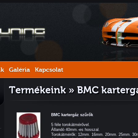
nk
Galéria
Kapcsolat
Termékeink » BMC karterg
BMC kartergáz szűrők
5 féle torokátmérővel.
Állandó 40mm.-es hosszal.
Torokátmérők: 12mm. 16mm. 20mm. 25mm. 30