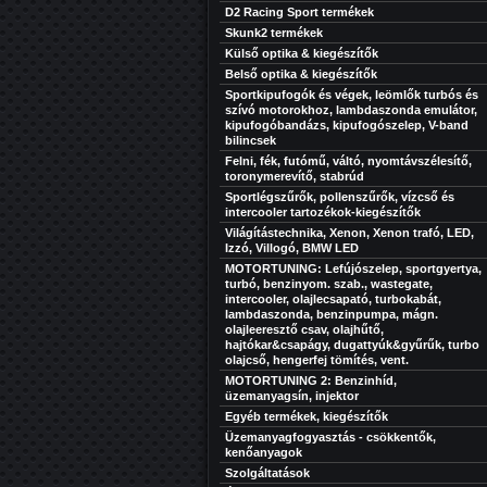
D2 Racing Sport termékek
Skunk2 termékek
Külső optika & kiegészítők
Belső optika & kiegészítők
Sportkipufogók és végek, leömlők turbós és
szívó motorokhoz, lambdaszonda emulátor,
kipufogóbandázs, kipufogószelep, V-band
bilincsek
Felni, fék, futómű, váltó, nyomtávszélesítő,
toronymerevítő, stabrúd
Sportlégszűrők, pollenszűrők, vízcső és
intercooler tartozékok-kiegészítők
Világítástechnika, Xenon, Xenon trafó, LED,
Izzó, Villogó, BMW LED
MOTORTUNING: Lefújószelep, sportgyertya,
turbó, benzinyom. szab., wastegate,
intercooler, olajlecsapató, turbokabát,
lambdaszonda, benzinpumpa, mágn.
olajleeresztő csav, olajhűtő,
hajtókar&csapágy, dugattyúk&gyűrűk, turbo
olajcső, hengerfej tömítés, vent.
MOTORTUNING 2: Benzinhíd,
üzemanyagsín, injektor
Egyéb termékek, kiegészítők
Üzemanyagfogyasztás - csökkentők,
kenőanyagok
Szolgáltatások