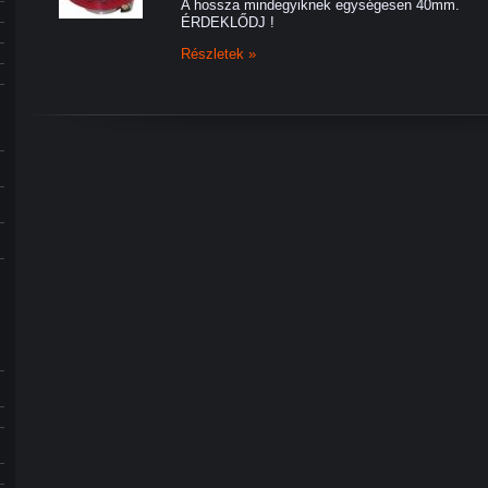
A hossza mindegyiknek egységesen 40mm.
ÉRDEKLŐDJ !
Részletek »