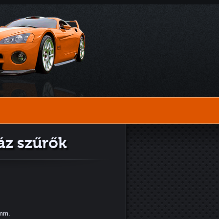
áz szűrők
mm.