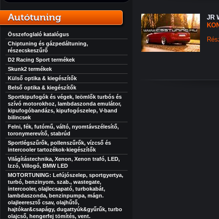
Autótuning
JR 
KON
Összefoglaló katalógus
Rés
Chiptuning és gázpedáltuning,
részecskeszűrő
D2 Racing Sport termékek
Skunk2 termékek
Külső optika & kiegészítők
Belső optika & kiegészítők
Sportkipufogók és végek, leömlők turbós és
szívó motorokhoz, lambdaszonda emulátor,
kipufogóbandázs, kipufogószelep, V-band
bilincsek
Felni, fék, futómű, váltó, nyomtávszélesítő,
toronymerevítő, stabrúd
Sportlégszűrők, pollenszűrők, vízcső és
intercooler tartozékok-kiegészítők
Világítástechnika, Xenon, Xenon trafó, LED,
Izzó, Villogó, BMW LED
MOTORTUNING: Lefújószelep, sportgyertya,
turbó, benzinyom. szab., wastegate,
intercooler, olajlecsapató, turbokabát,
lambdaszonda, benzinpumpa, mágn.
olajleeresztő csav, olajhűtő,
hajtókar&csapágy, dugattyúk&gyűrűk, turbo
olajcső, hengerfej tömítés, vent.