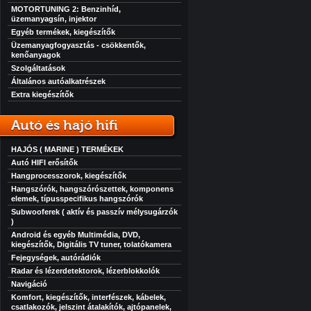
MOTORTUNING 2: Benzinhíd,
üzemanyagsín, injektor
Egyéb termékek, kiegészítők
Üzemanyagfogyasztás - csökkentők,
kenőanyagok
Szolgáltatások
Általános autóalkatrészek
Extra kiegészítők
Autó és hajó hifi
HAJÓS ( MARINE ) TERMÉKEK
Autó HIFI erősítők
Hangprocesszorok, kiegészítők
Hangszórók, hangszórószettek, komponens
elemek, típusspecifikus hangszórók
Subwooferek ( aktív és passzív mélysugárzók
)
Android és egyéb Multimédia, DVD,
kiegészítők, Digitális TV tuner, tolatókamera
Fejegységek, autórádiók
Radar és lézerdetektorok, lézerblokkolók
Navigáció
Komfort, kiegészítők, interfészek, kábelek,
csatlakozók, jelszint átalakítók, ajtópanelek,