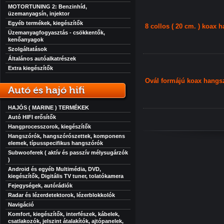
MOTORTUNING 2: Benzinhíd,
üzemanyagsín, injektor
Egyéb termékek, kiegészítők
8 collos ( 20 cm. ) koax 
Üzemanyagfogyasztás - csökkentők,
kenőanyagok
Szolgáltatások
Általános autóalkatrészek
Extra kiegészítők
Ovál formájú koax hangs
Autó és hajó hifi
HAJÓS ( MARINE ) TERMÉKEK
Autó HIFI erősítők
Hangprocesszorok, kiegészítők
Hangszórók, hangszórószettek, komponens
elemek, típusspecifikus hangszórók
Subwooferek ( aktív és passzív mélysugárzók
)
Android és egyéb Multimédia, DVD,
kiegészítők, Digitális TV tuner, tolatókamera
Fejegységek, autórádiók
Radar és lézerdetektorok, lézerblokkolók
Navigáció
Komfort, kiegészítők, interfészek, kábelek,
csatlakozók, jelszint átalakítók, ajtópanelek,