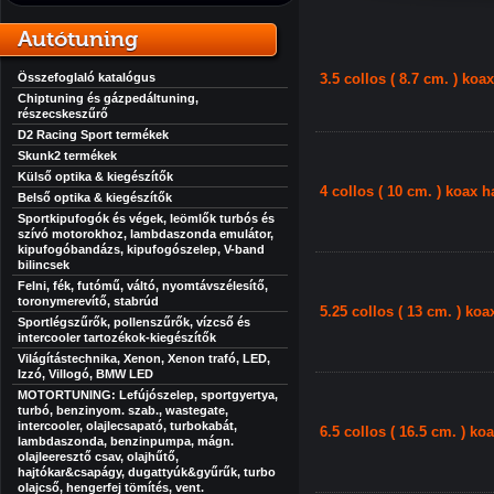
Autótuning
Összefoglaló katalógus
3.5 collos ( 8.7 cm. ) ko
Chiptuning és gázpedáltuning,
részecskeszűrő
D2 Racing Sport termékek
Skunk2 termékek
Külső optika & kiegészítők
4 collos ( 10 cm. ) koax 
Belső optika & kiegészítők
Sportkipufogók és végek, leömlők turbós és
szívó motorokhoz, lambdaszonda emulátor,
kipufogóbandázs, kipufogószelep, V-band
bilincsek
Felni, fék, futómű, váltó, nyomtávszélesítő,
toronymerevítő, stabrúd
5.25 collos ( 13 cm. ) ko
Sportlégszűrők, pollenszűrők, vízcső és
intercooler tartozékok-kiegészítők
Világítástechnika, Xenon, Xenon trafó, LED,
Izzó, Villogó, BMW LED
MOTORTUNING: Lefújószelep, sportgyertya,
turbó, benzinyom. szab., wastegate,
intercooler, olajlecsapató, turbokabát,
6.5 collos ( 16.5 cm. ) k
lambdaszonda, benzinpumpa, mágn.
olajleeresztő csav, olajhűtő,
hajtókar&csapágy, dugattyúk&gyűrűk, turbo
olajcső, hengerfej tömítés, vent.