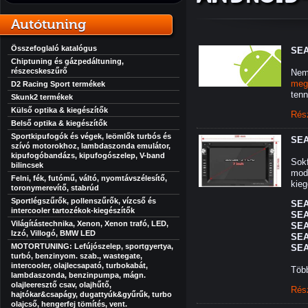
Autótuning
Összefoglaló katalógus
SEA
Chiptuning és gázpedáltuning,
részecskeszűrő
Nem
meg
D2 Racing Sport termékek
tenn
Skunk2 termékek
Külső optika & kiegészítők
Rés
Belső optika & kiegészítők
Sportkipufogók és végek, leömlők turbós és
SEA
szívó motorokhoz, lambdaszonda emulátor,
kipufogóbandázs, kipufogószelep, V-band
Sokf
bilincsek
mod
Felni, fék, futómű, váltó, nyomtávszélesítő,
kieg
toronymerevítő, stabrúd
Sportlégszűrők, pollenszűrők, vízcső és
SEA
intercooler tartozékok-kiegészítők
SEA
Világítástechnika, Xenon, Xenon trafó, LED,
SEA
Izzó, Villogó, BMW LED
SEA
MOTORTUNING: Lefújószelep, sportgyertya,
SEA
turbó, benzinyom. szab., wastegate,
intercooler, olajlecsapató, turbokabát,
Több
lambdaszonda, benzinpumpa, mágn.
olajleeresztő csav, olajhűtő,
Rés
hajtókar&csapágy, dugattyúk&gyűrűk, turbo
olajcső, hengerfej tömítés, vent.