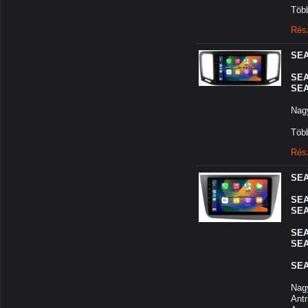
Több
Rés
SEA
SEA
SEA
Nagy
Több
Rés
SEA
SEA
SEA
SEA
SEA
SEA
Nagy
Antr