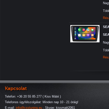
Nagy
Több
Rés
SEA
SEA
Nagy
Több
Rés
Kapcsolat
Telefon: +36 20 55 85 277 ( Kiss Máté )
Telefonos ügyfélszolgálat: Minden nap 10 - 21 óráig!
E-mail:
info@csstuning.eu
· Skype: kissmatt2061