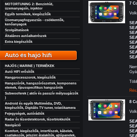
7 C
MOTORTUNING 2: Benzinhíd,
üzemanyagsín, injektor
Volk
Egyéb termékek, kiegészítők
Üzemanyagfogyasztás - csökkentők,
SEA
kenőanyagok
SEA
Szolgáltatások
SEA
Általános autóalkatrészek
SEA
Extra kiegészítők
SEA
SEA
SEA
Autó és hajó hifi
SEA
HAJÓS ( MARINE ) TERMÉKEK
Nem 
Gyár
Autó HIFI erősítők
Hangprocesszorok, kiegészítők
Több
Hangszórók, hangszórószettek, komponens
elemek, típusspecifikus hangszórók
Rés
Subwooferek ( aktív és passzív mélysugárzók
)
8 C
Android és egyéb Multimédia, DVD,
kiegészítők, Digitális TV tuner, tolatókamera
Volk
Fejegységek, autórádiók
Radar és lézerdetektorok, lézerblokkolók
SEA
Navigáció
SEA
SEA
Komfort, kiegészítők, interfészek, kábelek,
csatlakozók, jelszint átalakítók, ajtópanelek,
SEA