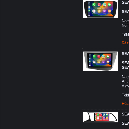
SEA
SEA
Nagy
Nem
Több
Rés
SEA
SEA
SEA
Nagy
Antr
A gy
Több
Rés
SEA
SEA