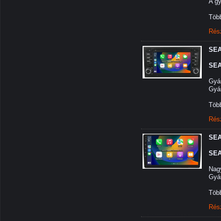
A gy
Több
Rés
SEA
SEA
Gyár
Gyár
Több
Rés
SEA
SEA
Nagy
Gyár
Több
Rés