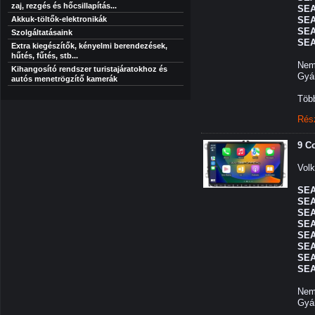
zaj, rezgés és hőcsillapítás...
SEA
Akkuk-töltők-elektronikák
SEA
SEA
Szolgáltatásaink
SEA
Extra kiegészítők, kényelmi berendezések,
hűtés, fűtés, stb...
Nem 
Kihangosító rendszer turistajáratokhoz és
Gyár
autós menetrögzítő kamerák
Több
Rés
9 C
Volk
SEA
SEA
SEA
SEA
SEA
SEA
SEA
SEA
Nem 
Gyár