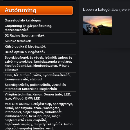
Autótuning
Ebben a kategóriában jelenl
Összefoglaló katalógus
Chiptuning és gázpedáltuning,
részecskeszűrő
D2 Racing Sport termékek
Skunk2 termékek
Külső optika & kiegészítők
Belső optika & kiegészítők
Sportkipufogók és végek, leömlők turbós és
szívó motorokhoz, lambdaszonda emulátor,
kipufogóbandázs, kipufogószelep, V-band
bilincsek
Felni, fék, futómű, váltó, nyomtávszélesítő,
toronymerevítő, stabrúd
Sportlégszűrők, pollenszűrők, vízcső és
intercooler tartozékok-kiegészítők
Világítástechnika, Xenon, Xenon trafó, LED,
Izzó, Villogó, BMW LED
MOTORTUNING: Lefújószelep, sportgyertya,
turbó, benzinyom. szab., wastegate,
intercooler, olajlecsapató, turbokabát,
lambdaszonda, benzinpumpa, mágn.
olajleeresztő csav, olajhűtő,
hajtókar&csapágy, dugattyúk&gyűrűk, turbo
olajcső, hengerfej tömítés, vent.