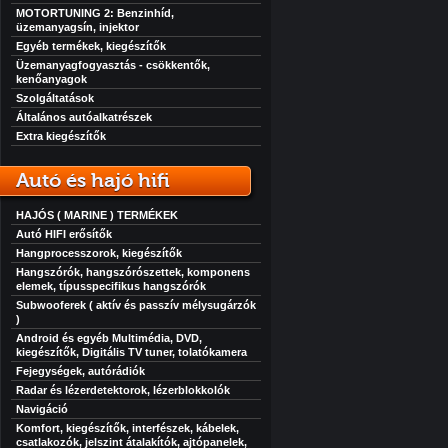
MOTORTUNING 2: Benzinhíd,
üzemanyagsín, injektor
Egyéb termékek, kiegészítők
Üzemanyagfogyasztás - csökkentők,
kenőanyagok
Szolgáltatások
Általános autóalkatrészek
Extra kiegészítők
Autó és hajó hifi
HAJÓS ( MARINE ) TERMÉKEK
Autó HIFI erősítők
Hangprocesszorok, kiegészítők
Hangszórók, hangszórószettek, komponens
elemek, típusspecifikus hangszórók
Subwooferek ( aktív és passzív mélysugárzók
)
Android és egyéb Multimédia, DVD,
kiegészítők, Digitális TV tuner, tolatókamera
Fejegységek, autórádiók
Radar és lézerdetektorok, lézerblokkolók
Navigáció
Komfort, kiegészítők, interfészek, kábelek,
csatlakozók, jelszint átalakítók, ajtópanelek,