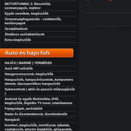
MOTORTUNING 2: Benzinhíd,
üzemanyagsín, injektor
Egyéb termékek, kiegészítők
Üzemanyagfogyasztás - csökkentők,
kenőanyagok
Szolgáltatások
Általános autóalkatrészek
Extra kiegészítők
Autó és hajó hifi
HAJÓS ( MARINE ) TERMÉKEK
Autó HIFI erősítők
Hangprocesszorok, kiegészítők
Hangszórók, hangszórószettek, komponens
elemek, típusspecifikus hangszórók
Subwooferek ( aktív és passzív mélysugárzók
)
Android és egyéb Multimédia, DVD,
kiegészítők, Digitális TV tuner, tolatókamera
Fejegységek, autórádiók
Radar és lézerdetektorok, lézerblokkolók
Navigáció
Komfort, kiegészítők, interfészek, kábelek,
csatlakozók, jelszint átalakítók, ajtópanelek,