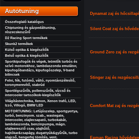
Autótuning
Dynamat zaj és hőcsillap
Összefoglaló katalógus
Chiptuning és gázpedáltuning,
Silent Coat zaj és hővéd
részecskeszűrő
D2 Racing Sport termékek
Skunk2 termékek
Külső optika & kiegészítők
Ground Zero zaj és rezgé
Belső optika & kiegészítők
Sportkipufogók és végek, leömlők turbós és
szívó motorokhoz, lambdaszonda emulátor,
kipufogóbandázs, kipufogószelep, V-band
bilincsek
Stinger zaj és rezgéscsill
Felni, fék, futómű, váltó, nyomtávszélesítő,
toronymerevítő, stabrúd
Sportlégszűrők, pollenszűrők, vízcső és
intercooler tartozékok-kiegészítők
Világítástechnika, Xenon, Xenon trafó, LED,
Izzó, Villogó, BMW LED
Comfort Mat zaj és rezgé
MOTORTUNING: Lefújószelep, sportgyertya,
turbó, benzinyom. szab., wastegate,
intercooler, olajlecsapató, turbokabát,
lambdaszonda, benzinpumpa, mágn.
olajleeresztő csav, olajhűtő,
hajtókar&csapágy, dugattyúk&gyűrűk, turbo
olajcső, hengerfej tömítés, vent.
Epman Racing hővédele