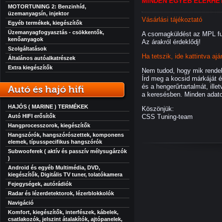
MINDEN EGYÉB ELÉRHET
MOTORTUNING 2: Benzinhíd,
üzemanyagsín, injektor
Vásárlási tájékoztató
Egyéb termékek, kiegészítők
Üzemanyagfogyasztás - csökkentők,
A csomagküldést az MPL fut
kenőanyagok
Az árakról érdeklődj!
Szolgáltatások
Ha tetszik, ide kattintva aj
Általános autóalkatrészek
Extra kiegészítők
Nem tudod, hogy mik rendelh
Írd meg a kocsid márkáját é
és a hengerűrtartalmát, ill
Autó és hajó hifi
a keresésben. Minden adato
HAJÓS ( MARINE ) TERMÉKEK
Köszönjük:
CSS Tuning-team
Autó HIFI erősítők
Hangprocesszorok, kiegészítők
Hangszórók, hangszórószettek, komponens
elemek, típusspecifikus hangszórók
Subwooferek ( aktív és passzív mélysugárzók
)
Android és egyéb Multimédia, DVD,
kiegészítők, Digitális TV tuner, tolatókamera
Fejegységek, autórádiók
Radar és lézerdetektorok, lézerblokkolók
Navigáció
Komfort, kiegészítők, interfészek, kábelek,
csatlakozók, jelszint átalakítók, ajtópanelek,