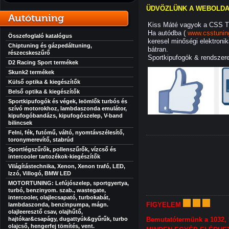
ÜDVÖZLÜNK A WEBOLDA
Autótuning
Kiss Máté vagyok a CSS Tu
Ha autódba (
www.csstunin
Összefoglaló katalógus
keresel minőségi elektronik
Chiptuning és gázpedáltuning,
bátran.
részecskeszűrő
Sportkipufogók & rendszer
D2 Racing Sport termékek
Skunk2 termékek
Külső optika & kiegészítők
Belső optika & kiegészítők
Sportkipufogók és végek, leömlők turbós és
szívó motorokhoz, lambdaszonda emulátor,
kipufogóbandázs, kipufogószelep, V-band
bilincsek
Felni, fék, futómű, váltó, nyomtávszélesítő,
toronymerevítő, stabrúd
Sportlégszűrők, pollenszűrők, vízcső és
intercooler tartozékok-kiegészítők
Világítástechnika, Xenon, Xenon trafó, LED,
Izzó, Villogó, BMW LED
MOTORTUNING: Lefújószelep, sportgyertya,
turbó, benzinyom. szab., wastegate,
intercooler, olajlecsapató, turbokabát,
FIGYELEM
lambdaszonda, benzinpumpa, mágn.
olajleeresztő csav, olajhűtő,
hajtókar&csapágy, dugattyúk&gyűrűk, turbo
Bemutatótermünk a 1032, 
olajcső, hengerfej tömítés, vent.