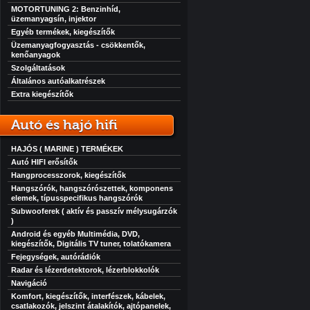
MOTORTUNING 2: Benzinhíd,
üzemanyagsín, injektor
Egyéb termékek, kiegészítők
Üzemanyagfogyasztás - csökkentők,
kenőanyagok
Szolgáltatások
Általános autóalkatrészek
Extra kiegészítők
Autó és hajó hifi
HAJÓS ( MARINE ) TERMÉKEK
Autó HIFI erősítők
Hangprocesszorok, kiegészítők
Hangszórók, hangszórószettek, komponens
elemek, típusspecifikus hangszórók
Subwooferek ( aktív és passzív mélysugárzók
)
Android és egyéb Multimédia, DVD,
kiegészítők, Digitális TV tuner, tolatókamera
Fejegységek, autórádiók
Radar és lézerdetektorok, lézerblokkolók
Navigáció
Komfort, kiegészítők, interfészek, kábelek,
csatlakozók, jelszint átalakítók, ajtópanelek,