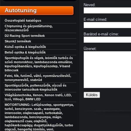
Neved:
Autótuning
E-mail címed:
Összefoglaló katalógus
Chiptuning és gázpedáltuning,
részecskeszűrő
Barátod e-mail címe:
D2 Racing Sport termékek
Skunk2 termékek
Külső optika & kiegészítők
Üzenet:
Belső optika & kiegészítők
Sportkipufogók és végek, leömlők turbós és
szívó motorokhoz, lambdaszonda emulátor,
kipufogóbandázs, kipufogószelep, V-band
bilincsek
Felni, fék, futómű, váltó, nyomtávszélesítő,
toronymerevítő, stabrúd
Sportlégszűrők, pollenszűrők, vízcső és
intercooler tartozékok-kiegészítők
Küldés
Világítástechnika, Xenon, Xenon trafó, LED,
Izzó, Villogó, BMW LED
MOTORTUNING: Lefújószelep, sportgyertya,
turbó, benzinyom. szab., wastegate,
intercooler, olajlecsapató, turbokabát,
lambdaszonda, benzinpumpa, mágn.
olajleeresztő csav, olajhűtő,
hajtókar&csapágy, dugattyúk&gyűrűk, turbo
olajcső, hengerfej tömítés, vent.