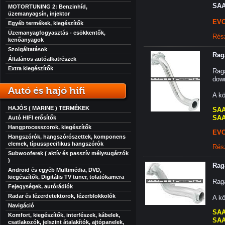
SAA
MOTORTUNING 2: Benzinhíd,
üzemanyagsín, injektor
EVO
Egyéb termékek, kiegészítők
Üzemanyagfogyasztás - csökkentők,
Rés
kenőanyagok
Szolgáltatások
Raga
Általános autóalkatrészek
Extra kiegészítők
Rag
down
Autó és hajó hifi
A kö
HAJÓS ( MARINE ) TERMÉKEK
SAA
SAA
Autó HIFI erősítők
Hangprocesszorok, kiegészítők
EVO
Hangszórók, hangszórószettek, komponens
elemek, típusspecifikus hangszórók
Rés
Subwooferek ( aktív és passzív mélysugárzók
)
Raga
Android és egyéb Multimédia, DVD,
kiegészítők, Digitális TV tuner, tolatókamera
Rag
Fejegységek, autórádiók
Radar és lézerdetektorok, lézerblokkolók
A kö
Navigáció
SAA
Komfort, kiegészítők, interfészek, kábelek,
SAA
csatlakozók, jelszint átalakítók, ajtópanelek,