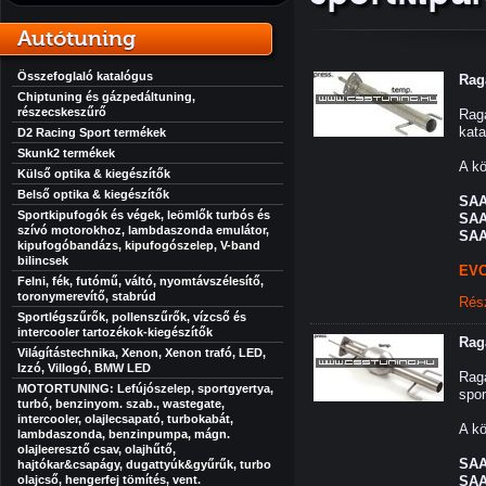
Autótuning
Összefoglaló katalógus
Rag
Chiptuning és gázpedáltuning,
részecskeszűrő
Rag
kata
D2 Racing Sport termékek
Skunk2 termékek
A kö
Külső optika & kiegészítők
Belső optika & kiegészítők
SAA
Sportkipufogók és végek, leömlők turbós és
SAA
szívó motorokhoz, lambdaszonda emulátor,
SAA
kipufogóbandázs, kipufogószelep, V-band
bilincsek
EVO
Felni, fék, futómű, váltó, nyomtávszélesítő,
toronymerevítő, stabrúd
Rés
Sportlégszűrők, pollenszűrők, vízcső és
intercooler tartozékok-kiegészítők
Rag
Világítástechnika, Xenon, Xenon trafó, LED,
Izzó, Villogó, BMW LED
Raga
MOTORTUNING: Lefújószelep, sportgyertya,
spor
turbó, benzinyom. szab., wastegate,
intercooler, olajlecsapató, turbokabát,
A kö
lambdaszonda, benzinpumpa, mágn.
olajleeresztő csav, olajhűtő,
SAA
hajtókar&csapágy, dugattyúk&gyűrűk, turbo
olajcső, hengerfej tömítés, vent.
SAA