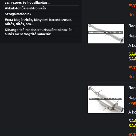
zaj, rezgés és hőcsillapítás...
EVO
Akkuk-töltők-elektronikák
Szolgáltatásaink
Rés
Extra kiegészítők, kényelmi berendezések,
hűtés, fűtés, stb...
Rag
Kihangosító rendszer turistajáratokhoz és
autós menetrögzítő kamerák
Rag
A kö
SAA
SAA
EVO
Rés
Rag
Rag
vég
A kö
SAA
SAA
EVO