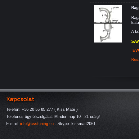
Rag
Raga
kata
A kö
SAA
EV
Rés
Kapcsolat
Telefon: +36 20 55 85 277 ( Kiss Máté )
Telefonos ügyfélszolgálat: Minden nap 10 - 21 óráig!
E-mail:
info@csstuning.eu
· Skype: kissmatt2061