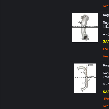
Rés
Raga
Raga
kiik
A kö
SAA
EVO
Rés
Raga
Raga
kata
A kö
SAA
EV
Rés