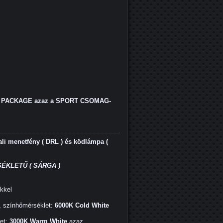
PACKAGE azaz a SPORT CSOMAG-
i menetfény ( DRL ) és ködlámpa (
ÉKLETŰ ( SÁRGA )
ekkel
, színhőmérséklet:
6000K Cold White
et:
3000K Warm White
azaz