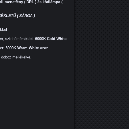
i menetfény ( DRL ) és ködlámpa (
ÉKLETŰ ( SÁRGA )
ekkel
en, színhőmérséklet:
6000K Cold White
et:
3000K Warm White
azaz
ő doboz mellékelve.