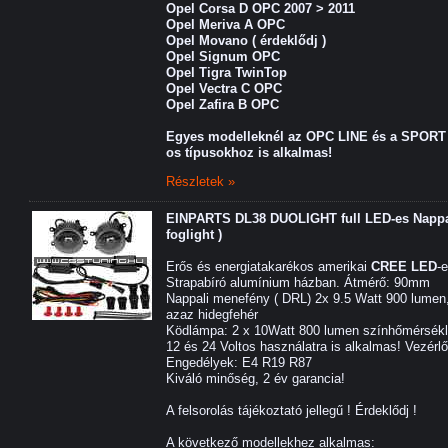
Opel Corsa D OPC 2007 > 2011
Opel Meriva A OPC
Opel Movano ( érdeklődj )
Opel Signum OPC
Opel Tigra TwinTop
Opel Vectra C OPC
Opel Zafira B OPC
Egyes modelleknél az OPC LINE és a
SPORT 
os típusokhoz is alkalmas!
Részletek »
EINPARTS DL38 DUOLIGHT full LED-es Nappal
foglight )
Erős és energiatakarékos amerikai
CREE LED
-
Strapabíró alumínium házban. Átmérő: 90mm
Nappali menefény ( DRL) 2x 9.5 Watt 900 lumen
azaz hidegfehér
Ködlámpa: 2 x 10Watt 800 lumen színhőmérsékl
12 és 24 Voltos használatra is alkalmas! Vezérl
Engedélyek: E4 R19 R87
Kiváló minőség, 2 év garancia!
A felsorolás tájékoztató jellegű ! Érdeklődj !
A következő modellekhez alkalmas: