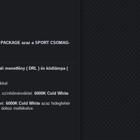
PACKAGE azaz a SPORT CSOMAG-
i menetfény ( DRL ) és ködlámpa (
ekkel
, színhőmérséklet:
6000K Cold White
et:
6000K Cold White
azaz hidegfehér
ő doboz mellékelve.