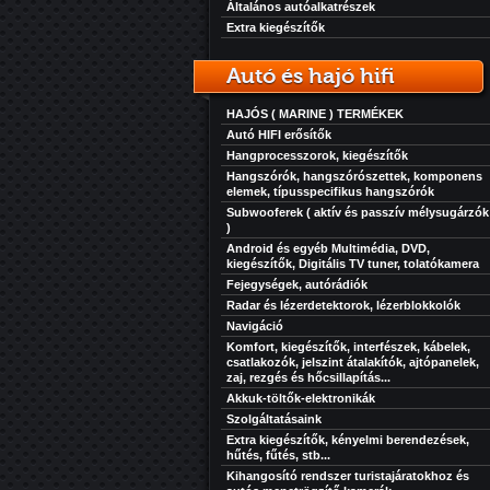
Általános autóalkatrészek
Extra kiegészítők
Autó és hajó hifi
HAJÓS ( MARINE ) TERMÉKEK
Autó HIFI erősítők
Hangprocesszorok, kiegészítők
Hangszórók, hangszórószettek, komponens
elemek, típusspecifikus hangszórók
Subwooferek ( aktív és passzív mélysugárzók
)
Android és egyéb Multimédia, DVD,
kiegészítők, Digitális TV tuner, tolatókamera
Fejegységek, autórádiók
Radar és lézerdetektorok, lézerblokkolók
Navigáció
Komfort, kiegészítők, interfészek, kábelek,
csatlakozók, jelszint átalakítók, ajtópanelek,
zaj, rezgés és hőcsillapítás...
Akkuk-töltők-elektronikák
Szolgáltatásaink
Extra kiegészítők, kényelmi berendezések,
hűtés, fűtés, stb...
Kihangosító rendszer turistajáratokhoz és