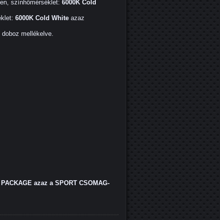
men, színhőmérséklet:
6000K Cold
klet:
6000K Cold White
azaz
ő doboz mellékelve.
PACKAGE azaz a SPORT CSOMAG-