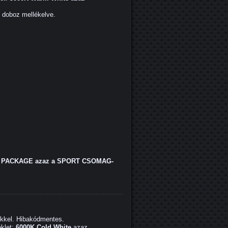
ő doboz mellékelve.
PACKAGE azaz a SPORT CSOMAG-
ekkel. Hibakódmentes.
klet:
6000K Cold White
azaz