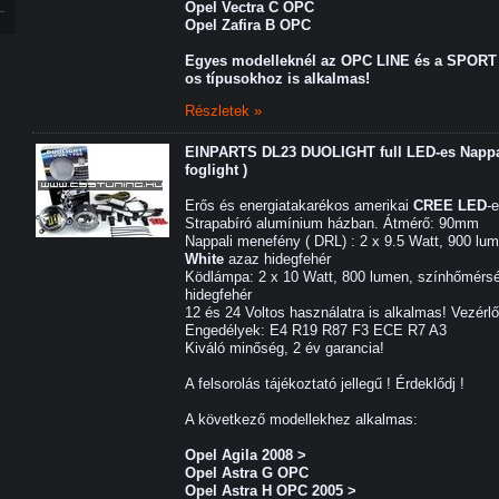
Opel Vectra C OPC
Opel Zafira B OPC
Egyes modelleknél az OPC LINE és a
SPORT 
os típusokhoz is alkalmas!
Részletek »
EINPARTS DL23 DUOLIGHT full LED-es Nappal
foglight )
Erős és energiatakarékos amerikai
CREE LED
-
Strapabíró alumínium házban. Átmérő: 90mm
Nappali menefény ( DRL) : 2 x 9.5 Watt, 900 lu
White
azaz hidegfehér
Ködlámpa: 2 x 10 Watt, 800 lumen, színhőmérsé
hidegfehér
12 és 24 Voltos használatra is alkalmas! Vezérl
Engedélyek: E4 R19 R87 F3 ECE R7 A3
Kiváló minőség, 2 év garancia!
A felsorolás tájékoztató jellegű ! Érdeklődj !
A következő modellekhez alkalmas:
Opel Agila 2008 >
Opel Astra G OPC
Opel Astra H OPC 2005 >