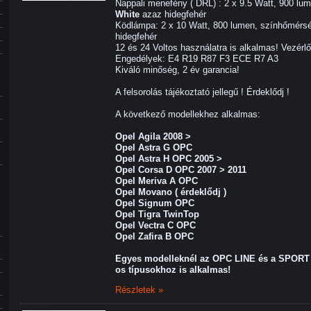
Nappali menefény ( DRL) : 2 x 9.5 Watt, 900 lu
White
azaz hidegfehér
Ködlámpa: 2 x 10 Watt, 800 lumen, színhőmérsé
hidegfehér
12 és 24 Voltos használatra is alkalmas! Vezérl
Engedélyek: E4 R19 R87 F3 ECE R7 A3
Kiváló minőség, 2 év garancia!
A felsorolás tájékoztató jellegű ! Érdeklődj !
A következő modellekhez alkalmas:
Opel Agila 2008 >
Opel Astra G OPC
Opel Astra H OPC 2005 >
Opel Corsa D OPC 2007 > 2011
Opel Meriva A OPC
Opel Movano ( érdeklődj )
Opel Signum OPC
Opel Tigra TwinTop
Opel Vectra C OPC
Opel Zafira B OPC
Egyes modelleknél az OPC LINE és a
SPORT 
os típusokhoz is alkalmas!
Részletek »