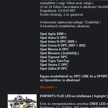
melegfehér ( vagy Yellow azaz sárga )
12 és 24 Voltos használatra is alkalmas! Vezérl
Engedélyek: E4 R19 R87
Kiváló minőség, 2 év garancia!
A felsorolás tájékoztató jellegű ! Érdeklődj !
A következő modellekhez alkalmas:
Opel Agila 2008 >
Opel Astra G OPC
Opel Astra H OPC 2005 >
Opel Corsa D OPC 2007 > 2011
Opel Meriva A OPC
Opel Movano ( érdeklődj )
Opel Signum OPC
Opel Tigra TwinTop
Opel Vectra C OPC
Opel Zafira B OPC
Egyes modelleknél az OPC LINE és a
SPORT 
os típusokhoz is alkalmas!
Részletek »
EINPARTS FL02 LED-es ködlámpa ( foglight )
Erős és energiatakarékos amerikai
CREE LED
-
Ködlámpa: 2 x 10 Watt, 800 lumen, színhőmérsé