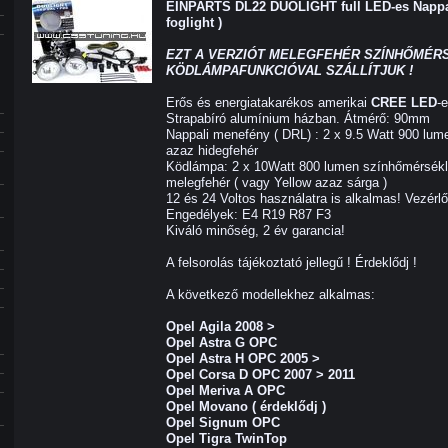
EINPARTS DL22 DUOLIGHT full LED-es Nappal
foglight )
EZT A VERZIÓT MELEGFEHÉR SZÍNHŐMÉRS
KÖDLÁMPAFUNKCIÓVAL SZÁLLÍTJUK !
Erős és energiatakarékos amerikai
CREE LED
-
Strapabíró alumínium házban. Átmérő: 90mm
Nappali menefény ( DRL) : 2 x 9.5 Watt 900 lum
azaz hidegfehér
Ködlámpa: 2 x 10Watt 800 lumen színhőmérsékl
melegfehér ( vagy Yellow azaz sárga )
12 és 24 Voltos használatra is alkalmas! Vezérl
Engedélyek: E4 R19 R87 F3
Kiváló minőség, 2 év garancia!
A felsorolás tájékoztató jellegű ! Érdeklődj !
A következő modellekhez alkalmas:
Opel Agila 2008 >
Opel Astra G OPC
Opel Astra H OPC 2005 >
Opel Corsa D OPC 2007 > 2011
Opel Meriva A OPC
Opel Movano ( érdeklődj )
Opel Signum OPC
Opel Tigra TwinTop