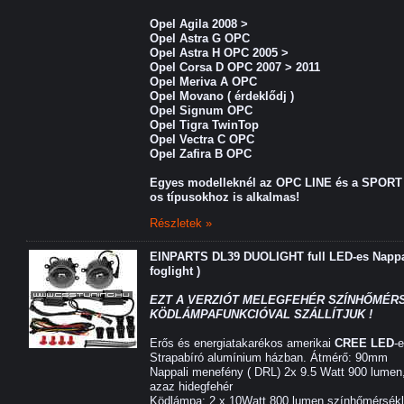
Opel Agila 2008 >
Opel Astra G OPC
Opel Astra H OPC 2005 >
Opel Corsa D OPC 2007 > 2011
Opel Meriva A OPC
Opel Movano ( érdeklődj )
Opel Signum OPC
Opel Tigra TwinTop
Opel Vectra C OPC
Opel Zafira B OPC
Egyes modelleknél az OPC LINE és a
SPORT 
os típusokhoz is alkalmas!
Részletek »
EINPARTS DL39 DUOLIGHT full LED-es Nappal
foglight )
EZT A VERZIÓT MELEGFEHÉR SZÍNHŐMÉRS
KÖDLÁMPAFUNKCIÓVAL SZÁLLÍTJUK !
Erős és energiatakarékos amerikai
CREE LED
-
Strapabíró alumínium házban. Átmérő: 90mm
Nappali menefény ( DRL) 2x 9.5 Watt 900 lumen
azaz hidegfehér
Ködlámpa: 2 x 10Watt 800 lumen színhőmérsékl