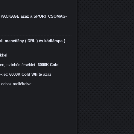
PACKAGE azaz a SPORT CSOMAG-
i menetfény ( DRL ) és ködlámpa (
ekkel
men, színhőmérséklet:
6000K Cold
klet:
6000K Cold White
azaz
ő doboz mellékelve.