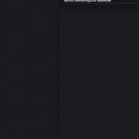
autós menetrögzítő kamerák