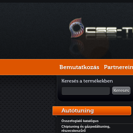
Bemutatkozás
Partnerei
Keresés a termékekben
Keresés
Autótuning
Összefoglaló katalógus
Chiptuning és gázpedáltuning,
részecskeszűrő