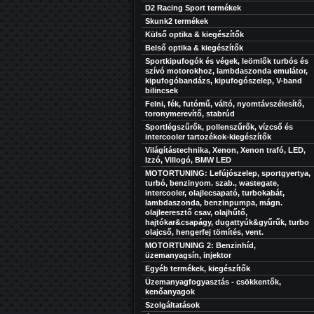
D2 Racing Sport termékek
Skunk2 termékek
Külső optika & kiegészítők
Belső optika & kiegészítők
Sportkipufogók és végek, leömlők turbós és
szívó motorokhoz, lambdaszonda emulátor,
kipufogóbandázs, kipufogószelep, V-band
bilincsek
Felni, fék, futómű, váltó, nyomtávszélesítő,
toronymerevítő, stabrúd
Sportlégszűrők, pollenszűrők, vízcső és
intercooler tartozékok-kiegészítők
Világítástechnika, Xenon, Xenon trafó, LED,
Izzó, Villogó, BMW LED
MOTORTUNING: Lefújószelep, sportgyertya,
turbó, benzinyom. szab., wastegate,
intercooler, olajlecsapató, turbokabát,
lambdaszonda, benzinpumpa, mágn.
olajleeresztő csav, olajhűtő,
hajtókar&csapágy, dugattyúk&gyűrűk, turbo
olajcső, hengerfej tömítés, vent.
MOTORTUNING 2: Benzinhíd,
üzemanyagsín, injektor
Egyéb termékek, kiegészítők
Üzemanyagfogyasztás - csökkentők,
kenőanyagok
Szolgáltatások