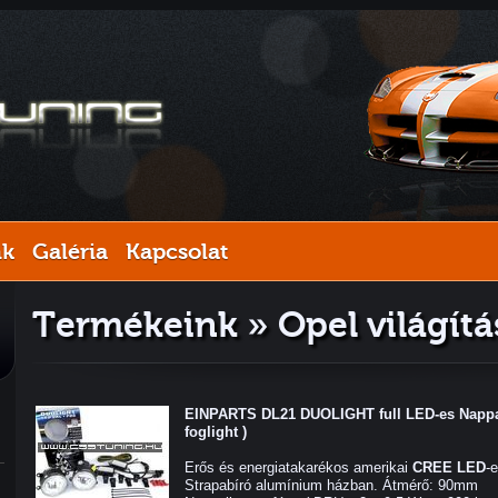
nk
Galéria
Kapcsolat
Termékeink » Opel világítá
EINPARTS DL21 DUOLIGHT full LED-es Nappal
foglight )
Erős és energiatakarékos amerikai
CREE LED
-
Strapabíró alumínium házban. Átmérő: 90mm