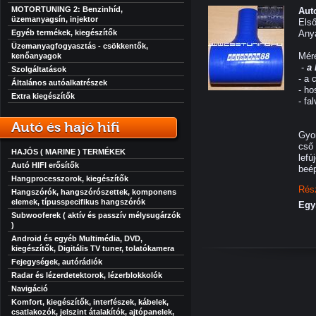
MOTORTUNING 2: Benzinhíd,
Aut
üzemanyagsín, injektor
Első
Egyéb termékek, kiegészítők
Anya
Üzemanyagfogyasztás - csökkentők,
Mér
kenőanyagok
-
a
Szolgáltatások
- a 
Általános autóalkatrészek
- h
Extra kiegészítők
- fa
Autó és hajó hifi
Gyor
cső 
HAJÓS ( MARINE ) TERMÉKEK
lefú
Autó HIFI erősítők
beép
Hangprocesszorok, kiegészítők
Rés
Hangszórók, hangszórószettek, komponens
elemek, típusspecifikus hangszórók
Egy
Subwooferek ( aktív és passzív mélysugárzók
)
Android és egyéb Multimédia, DVD,
kiegészítők, Digitális TV tuner, tolatókamera
Fejegységek, autórádiók
Radar és lézerdetektorok, lézerblokkolók
Navigáció
Komfort, kiegészítők, interfészek, kábelek,
csatlakozók, jelszint átalakítók, ajtópanelek,