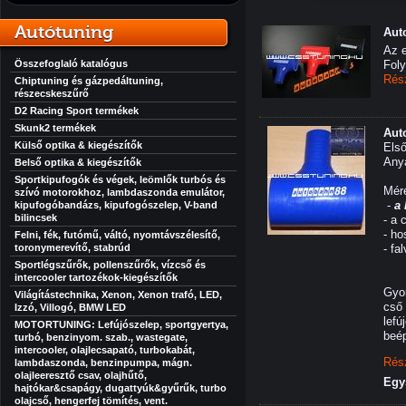
Autótuning
Aut
Az e
Összefoglaló katalógus
Foly
Rés
Chiptuning és gázpedáltuning,
részecskeszűrő
D2 Racing Sport termékek
Skunk2 termékek
Aut
Külső optika & kiegészítők
Első
Anya
Belső optika & kiegészítők
Sportkipufogók és végek, leömlők turbós és
Mér
szívó motorokhoz, lambdaszonda emulátor,
-
a
kipufogóbandázs, kipufogószelep, V-band
bilincsek
- a 
- h
Felni, fék, futómű, váltó, nyomtávszélesítő,
toronymerevítő, stabrúd
- fa
Sportlégszűrők, pollenszűrők, vízcső és
intercooler tartozékok-kiegészítők
Gyor
Világítástechnika, Xenon, Xenon trafó, LED,
cső 
Izzó, Villogó, BMW LED
lefú
MOTORTUNING: Lefújószelep, sportgyertya,
beép
turbó, benzinyom. szab., wastegate,
intercooler, olajlecsapató, turbokabát,
Rés
lambdaszonda, benzinpumpa, mágn.
olajleeresztő csav, olajhűtő,
Egy
hajtókar&csapágy, dugattyúk&gyűrűk, turbo
olajcső, hengerfej tömítés, vent.