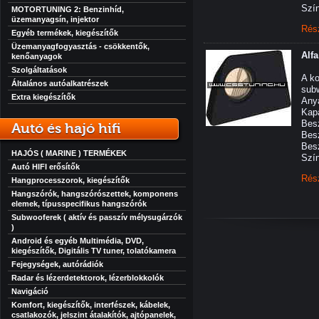
Szín
MOTORTUNING 2: Benzinhíd,
üzemanyagsín, injektor
Rés
Egyéb termékek, kiegészítők
Üzemanyagfogyasztás - csökkentők,
Alf
kenőanyagok
Szolgáltatások
A ko
Általános autóalkatrészek
subw
Extra kiegészítők
An
Kapa
Besz
Autó és hajó hifi
Bes
Bes
HAJÓS ( MARINE ) TERMÉKEK
Szín
Autó HIFI erősítők
Rés
Hangprocesszorok, kiegészítők
Hangszórók, hangszórószettek, komponens
elemek, típusspecifikus hangszórók
Subwooferek ( aktív és passzív mélysugárzók
)
Android és egyéb Multimédia, DVD,
kiegészítők, Digitális TV tuner, tolatókamera
Fejegységek, autórádiók
Radar és lézerdetektorok, lézerblokkolók
Navigáció
Komfort, kiegészítők, interfészek, kábelek,
csatlakozók, jelszint átalakítók, ajtópanelek,