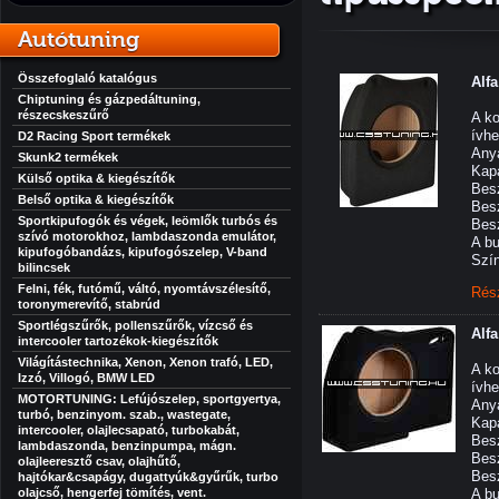
Autótuning
Összefoglaló katalógus
Alf
Chiptuning és gázpedáltuning,
részecskeszűrő
A ko
ívhe
D2 Racing Sport termékek
An
Skunk2 termékek
Kapa
Külső optika & kiegészítők
Bes
Belső optika & kiegészítők
Bes
Sportkipufogók és végek, leömlők turbós és
Bes
szívó motorokhoz, lambdaszonda emulátor,
A b
kipufogóbandázs, kipufogószelep, V-band
Szín
bilincsek
Felni, fék, futómű, váltó, nyomtávszélesítő,
Rés
toronymerevítő, stabrúd
Sportlégszűrők, pollenszűrők, vízcső és
Alf
intercooler tartozékok-kiegészítők
Világítástechnika, Xenon, Xenon trafó, LED,
A ko
Izzó, Villogó, BMW LED
ívhe
MOTORTUNING: Lefújószelep, sportgyertya,
An
turbó, benzinyom. szab., wastegate,
Kapa
intercooler, olajlecsapató, turbokabát,
Besz
lambdaszonda, benzinpumpa, mágn.
Bes
olajleeresztő csav, olajhűtő,
Bes
hajtókar&csapágy, dugattyúk&gyűrűk, turbo
olajcső, hengerfej tömítés, vent.
A b