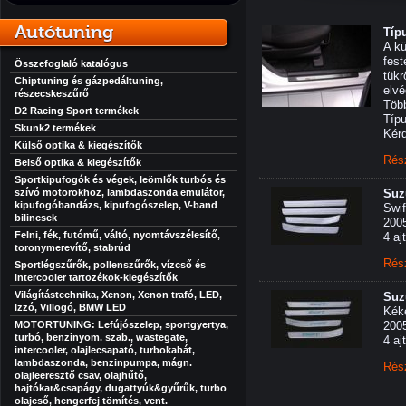
Autótuning
Típ
A kü
fest
Összefoglaló katalógus
tükr
Chiptuning és gázpedáltuning,
elvé
részecskeszűrő
Több
D2 Racing Sport termékek
Típu
Skunk2 termékek
Kérd
Külső optika & kiegészítők
Rés
Belső optika & kiegészítők
Sportkipufogók és végek, leömlők turbós és
szívó motorokhoz, lambdaszonda emulátor,
Suz
kipufogóbandázs, kipufogószelep, V-band
Swift
bilincsek
200
Felni, fék, futómű, váltó, nyomtávszélesítő,
4 aj
toronymerevítő, stabrúd
Rés
Sportlégszűrők, pollenszűrők, vízcső és
intercooler tartozékok-kiegészítők
Világítástechnika, Xenon, Xenon trafó, LED,
Suz
Izzó, Villogó, BMW LED
Kéke
MOTORTUNING: Lefújószelep, sportgyertya,
200
turbó, benzinyom. szab., wastegate,
4 aj
intercooler, olajlecsapató, turbokabát,
lambdaszonda, benzinpumpa, mágn.
Rés
olajleeresztő csav, olajhűtő,
hajtókar&csapágy, dugattyúk&gyűrűk, turbo
olajcső, hengerfej tömítés, vent.