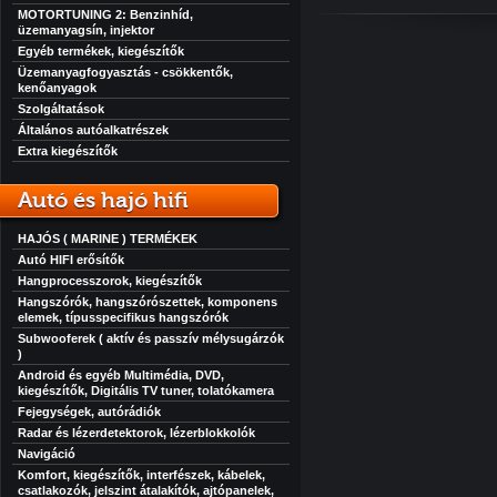
MOTORTUNING 2: Benzinhíd,
üzemanyagsín, injektor
Egyéb termékek, kiegészítők
Üzemanyagfogyasztás - csökkentők,
kenőanyagok
Szolgáltatások
Általános autóalkatrészek
Extra kiegészítők
Autó és hajó hifi
HAJÓS ( MARINE ) TERMÉKEK
Autó HIFI erősítők
Hangprocesszorok, kiegészítők
Hangszórók, hangszórószettek, komponens
elemek, típusspecifikus hangszórók
Subwooferek ( aktív és passzív mélysugárzók
)
Android és egyéb Multimédia, DVD,
kiegészítők, Digitális TV tuner, tolatókamera
Fejegységek, autórádiók
Radar és lézerdetektorok, lézerblokkolók
Navigáció
Komfort, kiegészítők, interfészek, kábelek,
csatlakozók, jelszint átalakítók, ajtópanelek,