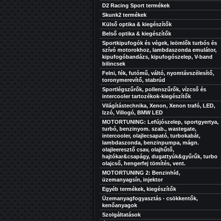
D2 Racing Sport termékek
Skunk2 termékek
Külső optika & kiegészítők
Belső optika & kiegészítők
Sportkipufogók és végek, leömlők turbós és
szívó motorokhoz, lambdaszonda emulátor,
kipufogóbandázs, kipufogószelep, V-band
bilincsek
Felni, fék, futómű, váltó, nyomtávszélesítő,
toronymerevítő, stabrúd
Sportlégszűrők, pollenszűrők, vízcső és
intercooler tartozékok-kiegészítők
Világítástechnika, Xenon, Xenon trafó, LED,
Izzó, Villogó, BMW LED
MOTORTUNING: Lefújószelep, sportgyertya,
turbó, benzinyom. szab., wastegate,
intercooler, olajlecsapató, turbokabát,
lambdaszonda, benzinpumpa, mágn.
olajleeresztő csav, olajhűtő,
hajtókar&csapágy, dugattyúk&gyűrűk, turbo
olajcső, hengerfej tömítés, vent.
MOTORTUNING 2: Benzinhíd,
üzemanyagsín, injektor
Egyéb termékek, kiegészítők
Üzemanyagfogyasztás - csökkentők,
kenőanyagok
Szolgáltatások