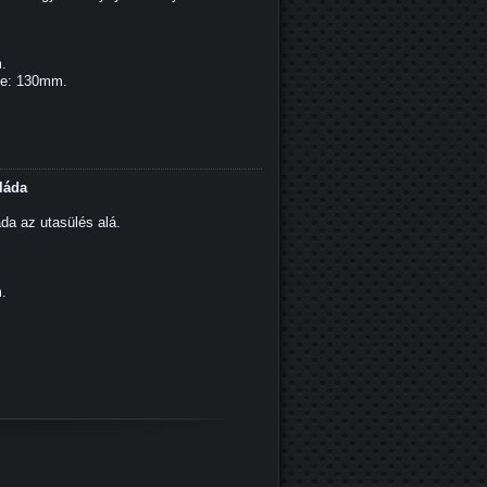
"
m.
ge: 130mm.
láda
áda az utasülés alá.
m.