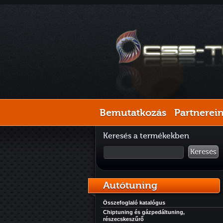
Bemutatkozás
Partnerei
Keresés a termékekben
Keresés
Autótuning
Összefoglaló katalógus
Chiptuning és gázpedáltuning,
részecskeszűrő