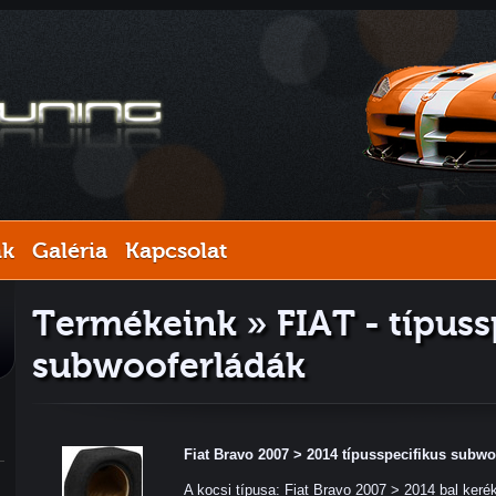
nk
Galéria
Kapcsolat
Termékeink » FIAT - típuss
subwooferládák
Fiat Bravo 2007 > 2014 típusspecifikus subwo
A kocsi típusa: Fiat Bravo 2007 > 2014 bal ker