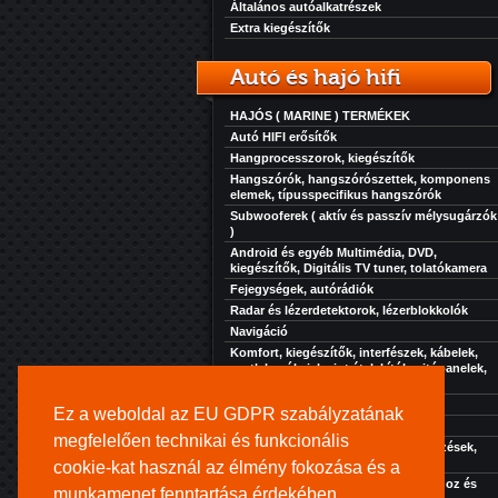
Általános autóalkatrészek
Extra kiegészítők
Autó és hajó hifi
HAJÓS ( MARINE ) TERMÉKEK
Autó HIFI erősítők
Hangprocesszorok, kiegészítők
Hangszórók, hangszórószettek, komponens
elemek, típusspecifikus hangszórók
Subwooferek ( aktív és passzív mélysugárzók
)
Android és egyéb Multimédia, DVD,
kiegészítők, Digitális TV tuner, tolatókamera
Fejegységek, autórádiók
Radar és lézerdetektorok, lézerblokkolók
Navigáció
Komfort, kiegészítők, interfészek, kábelek,
csatlakozók, jelszint átalakítók, ajtópanelek,
zaj, rezgés és hőcsillapítás...
Akkuk-töltők-elektronikák
Ez a weboldal az EU GDPR szabályzatának
Szolgáltatásaink
megfelelően technikai és funkcionális
Extra kiegészítők, kényelmi berendezések,
hűtés, fűtés, stb...
cookie-kat használ az élmény fokozása és a
Kihangosító rendszer turistajáratokhoz és
munkamenet fenntartása érdekében.