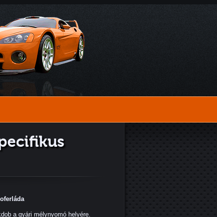
pecifikus
oferláda
ékdob a gyári mélynyomó helyére.