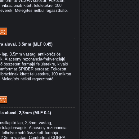
mfortmat VESPA sorozat: Fokozott
vibrációnak kitett felületekre, 100
 keverék. Melegítés nélkül ragasztható.
ra aluval, 3,5mm (MLF 0.45)
lap, 3,5mm vastag, antikorróziós
ok. Alacsony rezonancia-frekvenciájú
ő összetett formájú felületekre, kiváló
mfortmat SPIDER sorozat: Fokozott
rációnak kitett felületekre, 100 mikron
. Melegítés nélkül ragasztható.
la aluval, 2,3mm (MLF 0.4)
illapító lap, 2,3mm vastag,
lő tulajdonságok. Alacsony rezonancia-
n felhelyezhető összetett formájú
 x 2,3mm vastag. Comfortmat COBRA