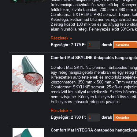
frekvenciájú antivibrációs szigetelő lap. Könnye
felületekre, kiváló tapadás. 700 mm x 480 mm 
Comfortmat EXTREME PRO sorozat: Expert kategó
Kétrétegű, kétharmad bitumen és egyharmad mas
2 réteg között 100 mikron és az anyag felső ol
alumíniumfólia réteg. Felhelyezés előtt 50°C-ra k
Részletek »
Egységár: 7 179 Ft
darab
Kosárba
Comfort Mat SKYLINE öntapadós hangsziget
Comfort Mat SKYLINE prémium öntapadós hangsz
egy réteg hangszigetelő membrán és egy réteg h
Kifejezetten autó tetejének és motorháztetejéne
köszönhetően. 350 mm x 500 mm x 7mm vasta
Comfortmat SKYLINE sorozat: 25 dB-es zajszin
rendkívül kis súllyal rendelkezik. Széles hőmérs
nem szívja be. Könnyen felhelyezhető összetett f
Felhelyezés második rétegnek javasolt.
Részletek »
Egységár: 2 790 Ft
darab
Kosárba
Comfort Mat INTEGRA öntapadós hangsziget