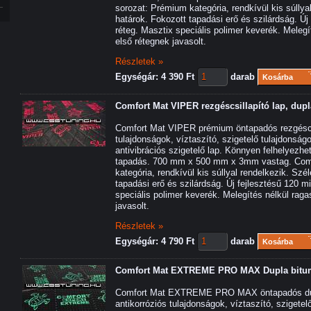
sorozat: Prémium kategória, rendkívül kis súllya
határok. Fokozott tapadási erő és szilárdság. Új
réteg. Masztix speciális polimer keverék. Melegí
első rétegnek javasolt.
Részletek »
Egységár: 4 390 Ft
darab
Kosárba
Comfort Mat VIPER rezgéscsillapító lap, dup
Comfort Mat VIPER prémium öntapadós rezgéscsi
tulajdonságok, víztaszító, szigetelő tulajdonság
antivibrációs szigetelő lap. Könnyen felhelyezhet
tapadás. 700 mm x 500 mm x 3mm vastag. Com
kategória, rendkívül kis súllyal rendelkezik. Sz
tapadási erő és szilárdság. Új fejlesztésű 120 m
speciális polimer keverék. Melegítés nélkül rag
javasolt.
Részletek »
Egységár: 4 790 Ft
darab
Kosárba
Comfort Mat EXTREME PRO MAX Dupla bitum
Comfort Mat EXTREME PRO MAX öntapadós dupl
antikorróziós tulajdonságok, víztaszító, szigete