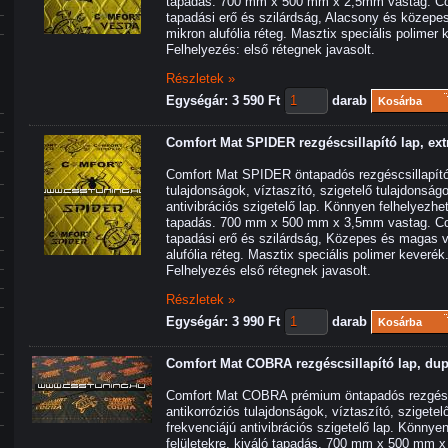
tapadás. 700 mm x 500 mm x 2,5mm vastag. Co
tapadási erő és szilárdság, Alacsony és közepes 
mikron alufólia réteg. Masztix speciális polimer
Felhelyezés: első rétegnek javasolt.
Részletek »
Egységár: 3 590 Ft
darab
Kosárba
Comfort Mat SPIDER rezgéscsillapító lap, ext
Comfort Mat SPIDER öntapadós rezgéscsillapító 
tulajdonságok, víztaszító, szigetelő tulajdonság
antivibrációs szigetelő lap. Könnyen felhelyezhet
tapadás. 700 mm x 500 mm x 3,5mm vastag. Co
tapadási erő és szilárdság, Közepes és magas vib
alufólia réteg. Masztix speciális polimer keverék
Felhelyezés első rétegnek javasolt.
Részletek »
Egységár: 3 990 Ft
darab
Kosárba
Comfort Mat COBRA rezgéscsillapító lap, dup
Comfort Mat COBRA prémium öntapadós rezgéscs
antikorróziós tulajdonságok, víztaszító, szigete
frekvenciájú antivibrációs szigetelő lap. Könnye
felületekre, kiváló tapadás. 700 mm x 500 mm