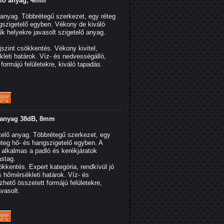
elő anyag, 4mm
nyag. Többrétegű szerkezet, egy réteg
gszigetelő egyben. Vékony de kiváló
űk helyekre javasolt szigetelő anyag.
zint csökkentés. Vékony kivitel,
leti határok. Víz- és nedvességálló,
ormájú felületekre, kiváló tapadás.
 anyag 38dB, 8mm
elő anyag. Többrétegű szerkezet, egy
éteg hő- és hangszigetelő egyben. A
alkalmas a padló és kerékjáratok
stag.
kentés. Expert kategória, rendkívül jó
s hőmérsékleti határok. Víz- és
hető összetett formájú felületekre,
vasolt.