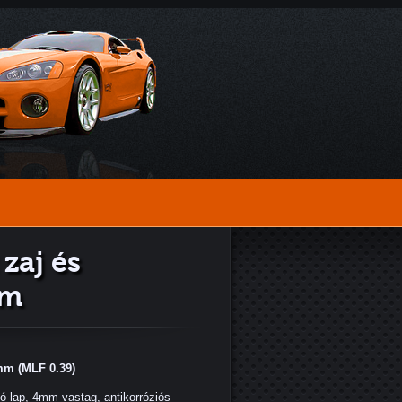
zaj és
em
mm (MLF 0.39)
 lap, 4mm vastag, antikorróziós