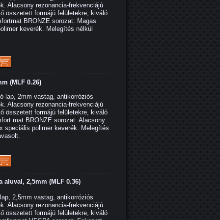
ok. Alacsony rezonancia-frekvenciájú
ő összetett formájú felületekre, kiváló
mfortmat BRONZE sorozat: Magas
 polimer keverék. Melegítés nélkül
mm (MLF 0.26)
 lap, 2mm vastag, antikorróziós
ok. Alacsony rezonancia-frekvenciájú
ő összetett formájú felületekre, kiváló
fort mat BRONZE sorozat: Alacsony
ix speciális polimer keverék. Melegítés
avasolt.
a aluval, 2,5mm (MLF 0.36)
ap, 2,5mm vastag, antikorróziós
ok. Alacsony rezonancia-frekvenciájú
ő összetett formájú felületekre, kiváló