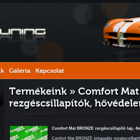
nk
Galéria
Kapcsolat
Termékeink » Comfort Mat 
rezgéscsillapítók, hővédel
Comfort Mat BRONZE rezgéscsillapító lap, 4
Comfort Mat BRONZE öntapadós rezgéscsillapító