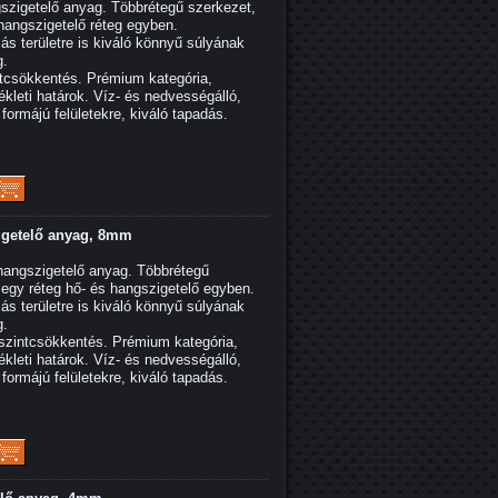
igetelő anyag. Többrétegű szerkezet,
hangszigetelő réteg egyben.
más területre is kiváló könnyű súlyának
g.
tcsökkentés. Prémium kategória,
ékleti határok. Víz- és nedvességálló,
ormájú felületekre, kiváló tapadás.
getelő anyag, 8mm
ngszigetelő anyag. Többrétegű
egy réteg hő- és hangszigetelő egyben.
más területre is kiváló könnyű súlyának
g.
zintcsökkentés. Prémium kategória,
ékleti határok. Víz- és nedvességálló,
ormájú felületekre, kiváló tapadás.