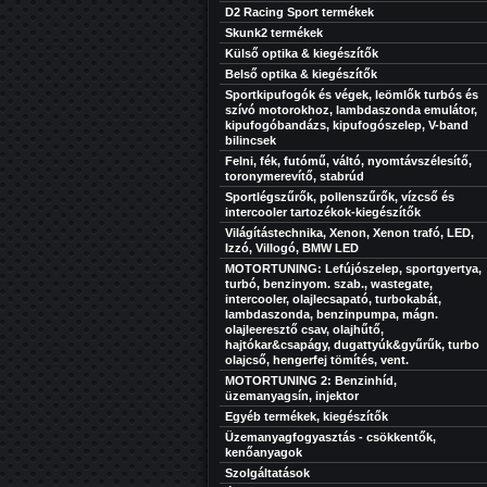
D2 Racing Sport termékek
Skunk2 termékek
Külső optika & kiegészítők
Belső optika & kiegészítők
Sportkipufogók és végek, leömlők turbós és
szívó motorokhoz, lambdaszonda emulátor,
kipufogóbandázs, kipufogószelep, V-band
bilincsek
Felni, fék, futómű, váltó, nyomtávszélesítő,
toronymerevítő, stabrúd
Sportlégszűrők, pollenszűrők, vízcső és
intercooler tartozékok-kiegészítők
Világítástechnika, Xenon, Xenon trafó, LED,
Izzó, Villogó, BMW LED
MOTORTUNING: Lefújószelep, sportgyertya,
turbó, benzinyom. szab., wastegate,
intercooler, olajlecsapató, turbokabát,
lambdaszonda, benzinpumpa, mágn.
olajleeresztő csav, olajhűtő,
hajtókar&csapágy, dugattyúk&gyűrűk, turbo
olajcső, hengerfej tömítés, vent.
MOTORTUNING 2: Benzinhíd,
üzemanyagsín, injektor
Egyéb termékek, kiegészítők
Üzemanyagfogyasztás - csökkentők,
kenőanyagok
Szolgáltatások