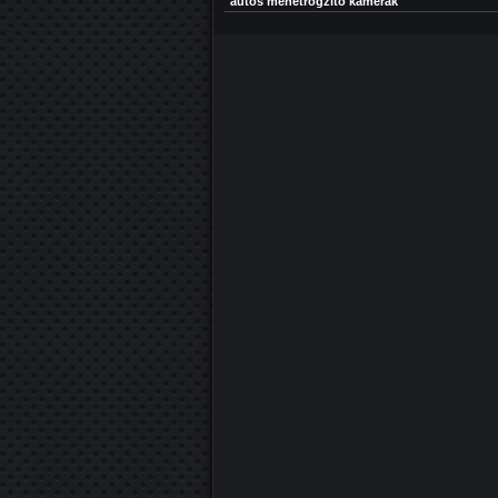
autós menetrögzítő kamerák