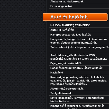
Általános autóalkatrészek
Extra kiegészítők
Autó és hajó hifi
HAJÓS ( MARINE ) TERMÉKEK
Autó HIFI erősítők
Hangprocesszorok, kiegészítők
Hangszórók, hangszórószettek, komponens
elemek, típusspecifikus hangszórók
Subwooferek ( aktív és passzív mélysugárzók
)
Android és egyéb Multimédia, DVD,
kiegészítők, Digitális TV tuner, tolatókamera
Fejegységek, autórádiók
Radar és lézerdetektorok, lézerblokkolók
Navigáció
Komfort, kiegészítők, interfészek, kábelek,
csatlakozók, jelszint átalakítók, ajtópanelek,
zaj, rezgés és hőcsillapítás...
Akkuk-töltők-elektronikák
Szolgáltatásaink
Extra kiegészítők, kényelmi berendezések,
hűtés, fűtés, stb...
Kihangosító rendszer turistajáratokhoz és