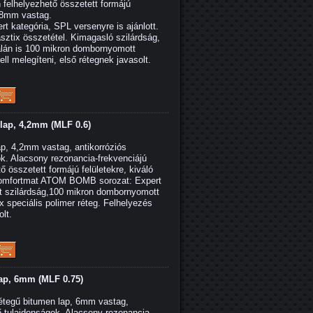
n felhelyezhető összetett formájú
 8mm vastag.
ategória, SPL versenyre is ajánlott.
ztix összetétel. Kimagasló szilárdság,
dalán is 100 mikron dombornyomott
ell melegíteni, első rétegnek javasolt.
ap, 4,2mm (MLF 0.6)
, 4,2mm vastag, antikorróziós
ok. Alacsony rezonancia-frekvenciájú
ő összetett formájú felületekre, kiváló
omfortmat ATOM BOMB sorozat: Expert
tt szilárdság,100 mikron dombornyomott
x speciális polimer réteg. Felhelyezés
olt.
p, 6mm (MLF 0.75)
tegű bitumen lap, 6mm vastag,
lő tulajdonságok. Alacsony rezonancia-