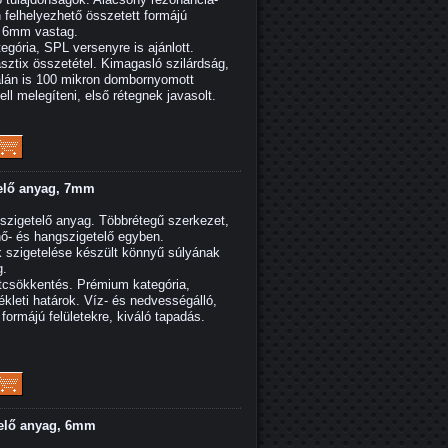
n felhelyezhető összetett formájú
x 6mm vastag.
ria, SPL versenyre is ajánlott.
ztix összetétel. Kimagasló szilárdság,
dalán is 100 mikron dombornyomott
ell melegíteni, első rétegnek javasolt.
elő anyag, 7mm
igetelő anyag. Többrétegű szerkezet,
ő- és hangszigetelő egyben.
k szigetelése készült könnyű súlyának
g.
tcsökkentés. Prémium kategória,
ékleti határok. Víz- és nedvességálló,
ormájú felületekre, kiváló tapadás.
elő anyag, 6mm