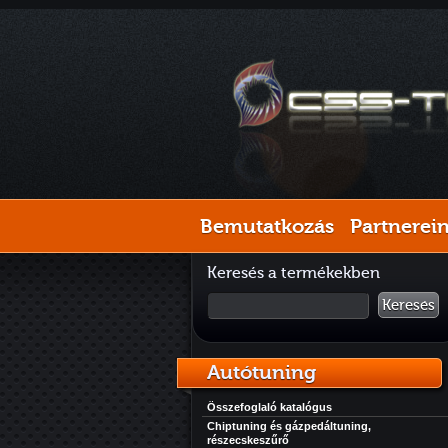
Bemutatkozás
Partnerei
Keresés a termékekben
Keresés
Autótuning
Összefoglaló katalógus
Chiptuning és gázpedáltuning,
részecskeszűrő