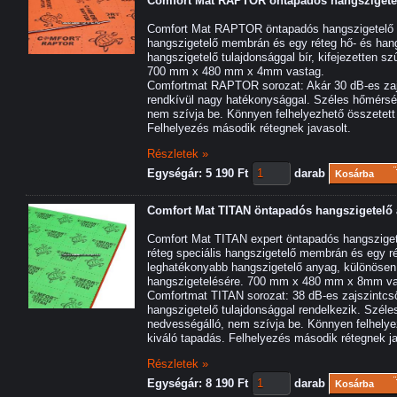
Comfort Mat RAPTOR öntapadós hangsziget
Comfort Mat RAPTOR öntapadós hangszigetelő a
hangszigetelő membrán és egy réteg hő- és han
hangszigetelő tulajdonsággal bír, kifejezetten sz
700 mm x 480 mm x 4mm vastag.
Comfortmat RAPTOR sorozat: Akár 30 dB-es zajs
rendkívül nagy hatékonysággal. Széles hőmérsék
nem szívja be. Könnyen felhelyezhető összetett f
Felhelyezés második rétegnek javasolt.
Részletek »
Egységár: 5 190 Ft
darab
Kosárba
Comfort Mat TITAN öntapadós hangszigetelő
Comfort Mat TITAN expert öntapadós hangsziget
réteg speciális hangszigetelő membrán és egy r
leghatékonyabb hangszigetelő anyag, különösen 
hangszigetelésére. 700 mm x 480 mm x 8mm va
Comfortmat TITAN sorozat: 38 dB-es zajszintcsök
hangszigetelő tulajdonsággal rendelkezik. Széle
nedvességálló, nem szívja be. Könnyen felhelyez
kiváló tapadás. Felhelyezés második rétegnek ja
Részletek »
Egységár: 8 190 Ft
darab
Kosárba