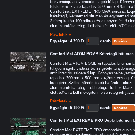
frekvenciájú antivibrációs szigetelő lap. Könnye
felületekre, kiváló tapadás. 350 mm x 470mm x
Comfortmat EXTREME PRO MAX sorozat: Expert k
Kétrétegű, kétharmad bitumen és egyharmad mas
2 réteg között 100 mikron és az anyag felső ol
alumíniumfólia réteg. Felhelyezés előtt 50°C-ra k
Részletek »
Egységár: 4 790 Ft
darab
Kosárba
Comfort Mat ATOM BOMB Kétrétegű bitumen l
Comfort Mat ATOM BOMB öntapadós bitumen lap
tulajdonságok, víztaszító, szigetelő tulajdonság
antivibrációs szigetelő lap. Könnyen felhelyezhet
tapadás. 700 mm x 500 mm x 4,2mm vastag. C
kategória. Széles hőmérsékleti határok. Fokozo
alumíniumfólia réteg. Többrétegű Butil és Maszti
előtt 50°C-ra kell melegíteni, első rétegnek javas
Részletek »
Egységár: 5 190 Ft
darab
Kosárba
Comfort Mat EXTREME PRO Dupla bitumen la
Comfort Mat EXTREME PRO öntapadós dupla ré
antikorróziós tulajdonságok, víztaszító, szigete