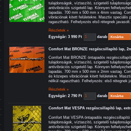
tulajdonságok, víztaszító, szigetelő tulajdonság
antivibrációs szigetelő lap. Könnyen felhelyezhet
tapadás. 700 mm x 500 mm x 4mm vastag. Co
vibrációnak kitett felületekre. Masztix speciális
ragasztható. Felhelyezés első rétegnek javasolt.
Részletek »
Egységár: 3 990 Ft
darab
Kosárba
Comfort Mat BRONZE rezgéscsillapító lap, 2
Comfort Mat BRONZE öntapadós rezgéscsillapító
tulajdonságok, víztaszító, szigetelő tulajdonság
antivibrációs szigetelő lap. Könnyen felhelyezhet
tapadás. 700 mm x 500 mm x 2mm vastag. Com
és közepes vibrációnak kitett felületekre. Maszt
nélkül ragasztható. Felhelyezés: első rétegnek j
Részletek »
Egységár: 2 790 Ft
darab
Kosárba
Comfort Mat VESPA rezgéscsillapító lap, extr
Comfort Mat VESPA öntapadós rezgéscsillapító l
tulajdonságok, víztaszító, szigetelő tulajdonság
antivibrációs szigetelő lap. Könnyen felhelyezhet