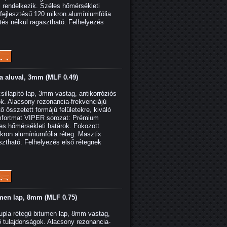
l rendelkezik. Széles hőmérsékleti
 fejlesztésű 120 mikron alumíniumfólia
tés nélkül ragasztható. Felhelyezés
la aluval, 3mm (MLF 0.49)
llapító lap, 3mm vastag, antikorróziós
ok. Alacsony rezonancia-frekvenciájú
ő összetett formájú felületekre, kiváló
fortmat VIPER sorozat: Prémium
éles hőmérsékleti határok. Fokozott
ikron alumíniumfólia réteg. Masztix
asztható. Felhelyezés első rétegnek
en lap, 8mm (MLF 0.75)
a rétegű bitumen lap, 8mm vastag,
lő tulajdonságok. Alacsony rezonancia-