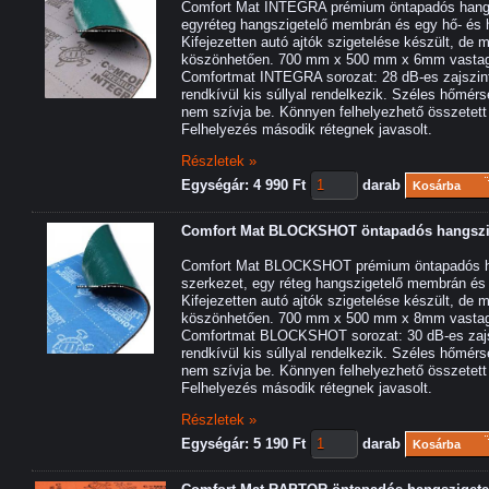
Comfort Mat INTEGRA prémium öntapadós hangsz
egyréteg hangszigetelő membrán és egy hő- és 
Kifejezetten autó ajtók szigetelése készült, de 
köszönhetően. 700 mm x 500 mm x 6mm vasta
Comfortmat INTEGRA sorozat: 28 dB-es zajszin
rendkívül kis súllyal rendelkezik. Széles hőmérs
nem szívja be. Könnyen felhelyezhető összetett f
Felhelyezés második rétegnek javasolt.
Részletek »
Egységár: 4 990 Ft
darab
Kosárba
Comfort Mat BLOCKSHOT öntapadós hangszi
Comfort Mat BLOCKSHOT prémium öntapadós ha
szerkezet, egy réteg hangszigetelő membrán és 
Kifejezetten autó ajtók szigetelése készült, de 
köszönhetően. 700 mm x 500 mm x 8mm vasta
Comfortmat BLOCKSHOT sorozat: 30 dB-es zajs
rendkívül kis súllyal rendelkezik. Széles hőmérs
nem szívja be. Könnyen felhelyezhető összetett f
Felhelyezés második rétegnek javasolt.
Részletek »
Egységár: 5 190 Ft
darab
Kosárba