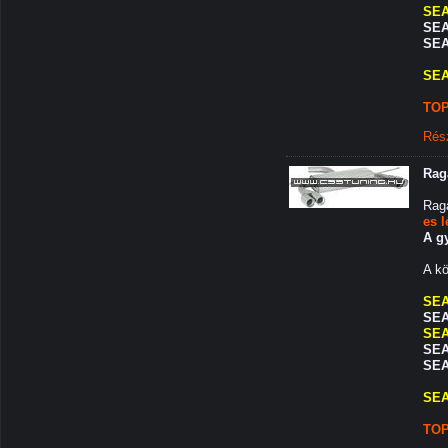
SEA
SEA
SEA
SEA
TOP
Rés
Rag
Rag
es 
A gy
A kö
SEA
SEAT
SEA
SEA
SEA
SEA
TOP