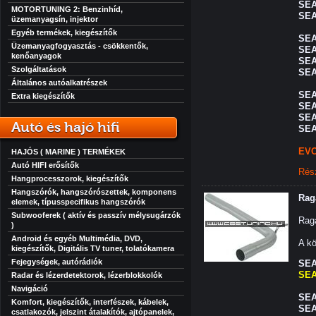
SEA
MOTORTUNING 2: Benzinhíd,
SEA
üzemanyagsín, injektor
Egyéb termékek, kiegészítők
SEA
Üzemanyagfogyasztás - csökkentők,
SEA
kenőanyagok
SEA
Szolgáltatások
SEA
Általános autóalkatrészek
SEA
Extra kiegészítők
SEA
SEA
Autó és hajó hifi
SEA
EVO
HAJÓS ( MARINE ) TERMÉKEK
Autó HIFI erősítők
Rés
Hangprocesszorok, kiegészítők
Hangszórók, hangszórószettek, komponens
Rag
elemek, típusspecifikus hangszórók
Subwooferek ( aktív és passzív mélysugárzók
Raga
)
Android és egyéb Multimédia, DVD,
A kö
kiegészítők, Digitális TV tuner, tolatókamera
Fejegységek, autórádiók
SEAT
SEAT
Radar és lézerdetektorok, lézerblokkolók
Navigáció
SEAT
Komfort, kiegészítők, interfészek, kábelek,
SEAT
csatlakozók, jelszint átalakítók, ajtópanelek,