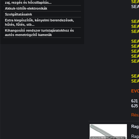
SEAT
zaj, rezgés és hőcsillapítás...
SEAT
Akkuk-töltők-elektronikák
Szolgáltatásaink
Extra kiegészítők, kényelmi berendezések,
SEA
hűtés, fűtés, stb...
SEAT
Kihangosító rendszer turistajáratokhoz és
SEAT
autós menetrögzítő kamerák
SEA
SEAT
SEA
SEA
SEA
SEAT
SEAT
EVO
6J1
6J5 
Rés
Rag
Raga