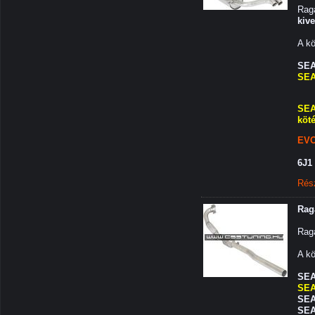
Rag
kiv
A kö
SEA
SEA
SEAT
köté
EVO
6J1
Rés
Rag
Raga
A kö
SEAT
SEA
SEA
SEA