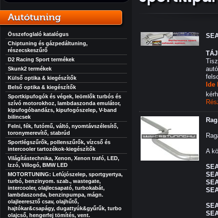
Autótuning
Összefoglaló katalógus
SEA
Chiptuning és gázpedáltuning,
részecskeszűrő
TÁ
D2 Racing Sport termékek
Tisz
autó
Skunk2 termékek
fels
Külső optika & kiegészítők
Ide
Belső optika & kiegészítők
kérh
Sportkipufogók és végek, leömlők turbós és
Rés
szívó motorokhoz, lambdaszonda emulátor,
kipufogóbandázs, kipufogószelep, V-band
bilincsek
Rag
Felni, fék, futómű, váltó, nyomtávszélesítő,
toronymerevítő, stabrúd
Rag
Sportlégszűrők, pollenszűrők, vízcső és
intercooler tartozékok-kiegészítők
A kö
Világítástechnika, Xenon, Xenon trafó, LED,
Izzó, Villogó, BMW LED
SEAT
SEAT
MOTORTUNING: Lefújószelep, sportgyertya,
turbó, benzinyom. szab., wastegate,
SEAT
intercooler, olajlecsapató, turbokabát,
SEA
lambdaszonda, benzinpumpa, mágn.
olajleeresztő csav, olajhűtő,
SEA
hajtókar&csapágy, dugattyúk&gyűrűk, turbo
SEA
olajcső, hengerfej tömítés, vent.