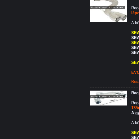
Raga
lép
A kö
SEA
SEAT
SEA
SEA
SEA
SEA
EVO
Rés
Rag
Rag
135
A gy
A kö
SEA
SEAT