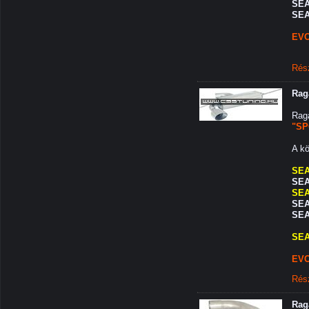
SEA
SEA
EVO
Rés
Rag
Rag
"SP
A kö
SEA
SEAT
SEA
SEA
SEA
SEA
EVO
Rés
Rag