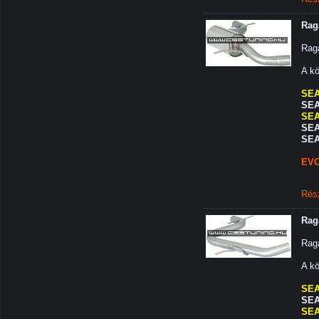
Rag
Rag
A kö
SEA
SEAT
SEA
SEA
SEA
EVO
Rés
Rag
Rag
A kö
SEA
SEAT
SEA