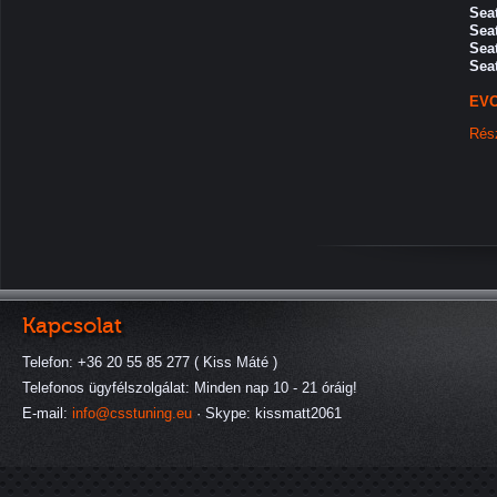
Seat
Seat
Seat
Seat
EVO
Rés
Kapcsolat
Telefon: +36 20 55 85 277 ( Kiss Máté )
Telefonos ügyfélszolgálat: Minden nap 10 - 21 óráig!
E-mail:
info@csstuning.eu
· Skype: kissmatt2061