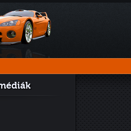
imédiák