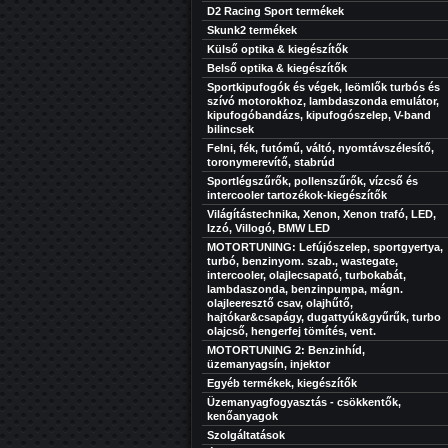
D2 Racing Sport termékek
Skunk2 termékek
Külső optika & kiegészítők
Belső optika & kiegészítők
Sportkipufogók és végek, leömlők turbós és
szívó motorokhoz, lambdaszonda emulátor,
kipufogóbandázs, kipufogószelep, V-band
bilincsek
Felni, fék, futómű, váltó, nyomtávszélesítő,
toronymerevítő, stabrúd
Sportlégszűrők, pollenszűrők, vízcső és
intercooler tartozékok-kiegészítők
Világítástechnika, Xenon, Xenon trafó, LED,
Izzó, Villogó, BMW LED
MOTORTUNING: Lefújószelep, sportgyertya,
turbó, benzinyom. szab., wastegate,
intercooler, olajlecsapató, turbokabát,
lambdaszonda, benzinpumpa, mágn.
olajleeresztő csav, olajhűtő,
hajtókar&csapágy, dugattyúk&gyűrűk, turbo
olajcső, hengerfej tömítés, vent.
MOTORTUNING 2: Benzinhíd,
üzemanyagsín, injektor
Egyéb termékek, kiegészítők
Üzemanyagfogyasztás - csökkentők,
kenőanyagok
Szolgáltatások