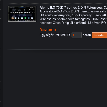
Alpine ILX-705D 7 coll-os 2 DIN Fejegység, C
Alpine iLX-705D 7"-os 2 DIN méretű, univerzális 
HD érintő képernyővel, 16:9 képarány. Beépített
Wireless és Android Auto támogatás. HDMI csat
beépített Class-D digitális erősítő, 13 sávos EQ.
Részletek »
Egységár: 299 890 Ft
darab
Kosárba