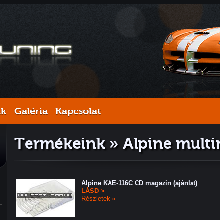
nk
Galéria
Kapcsolat
Termékeink » Alpine mult
Alpine KAE-116C CD magazin (ajánlat)
LÁSD >
Részletek »