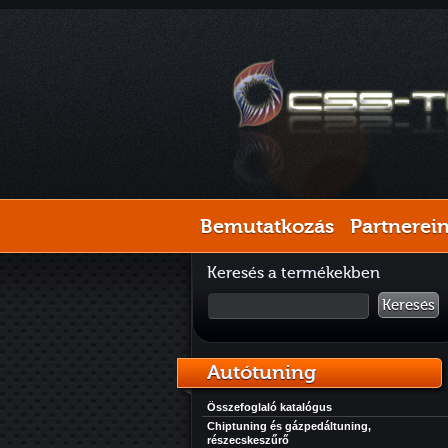
Bemutatkozás
Partnerei
Keresés a termékekben
Keresés
Autótuning
Összefoglaló katalógus
Chiptuning és gázpedáltuning,
részecskeszűrő