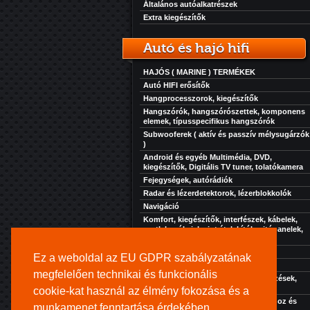
Általános autóalkatrészek
Extra kiegészítők
Autó és hajó hifi
HAJÓS ( MARINE ) TERMÉKEK
Autó HIFI erősítők
Hangprocesszorok, kiegészítők
Hangszórók, hangszórószettek, komponens
elemek, típusspecifikus hangszórók
Subwooferek ( aktív és passzív mélysugárzók
)
Android és egyéb Multimédia, DVD,
kiegészítők, Digitális TV tuner, tolatókamera
Fejegységek, autórádiók
Radar és lézerdetektorok, lézerblokkolók
Navigáció
Komfort, kiegészítők, interfészek, kábelek,
csatlakozók, jelszint átalakítók, ajtópanelek,
zaj, rezgés és hőcsillapítás...
Akkuk-töltők-elektronikák
Ez a weboldal az EU GDPR szabályzatának
Szolgáltatásaink
megfelelően technikai és funkcionális
Extra kiegészítők, kényelmi berendezések,
hűtés, fűtés, stb...
cookie-kat használ az élmény fokozása és a
Kihangosító rendszer turistajáratokhoz és
munkamenet fenntartása érdekében.