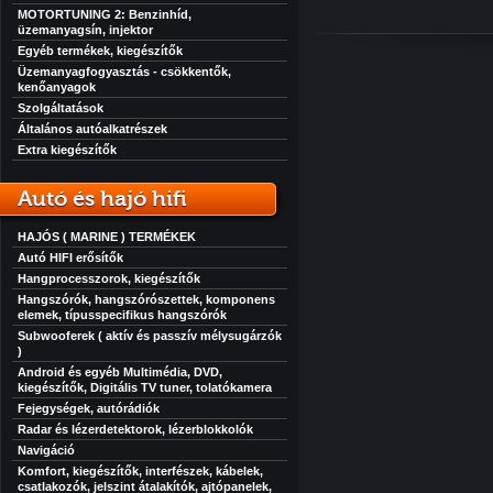
MOTORTUNING 2: Benzinhíd,
üzemanyagsín, injektor
Egyéb termékek, kiegészítők
Üzemanyagfogyasztás - csökkentők,
kenőanyagok
Szolgáltatások
Általános autóalkatrészek
Extra kiegészítők
Autó és hajó hifi
HAJÓS ( MARINE ) TERMÉKEK
Autó HIFI erősítők
Hangprocesszorok, kiegészítők
Hangszórók, hangszórószettek, komponens
elemek, típusspecifikus hangszórók
Subwooferek ( aktív és passzív mélysugárzók
)
Android és egyéb Multimédia, DVD,
kiegészítők, Digitális TV tuner, tolatókamera
Fejegységek, autórádiók
Radar és lézerdetektorok, lézerblokkolók
Navigáció
Komfort, kiegészítők, interfészek, kábelek,
csatlakozók, jelszint átalakítók, ajtópanelek,