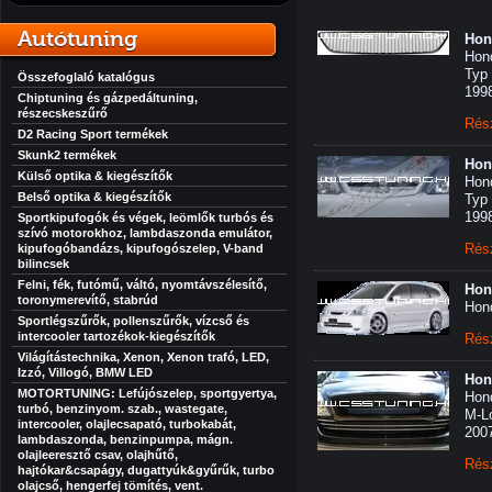
Autótuning
Hon
Hond
Typ
Összefoglaló katalógus
199
Chiptuning és gázpedáltuning,
részecskeszűrő
Rés
D2 Racing Sport termékek
Skunk2 termékek
Hon
Külső optika & kiegészítők
Hond
Belső optika & kiegészítők
Typ
199
Sportkipufogók és végek, leömlők turbós és
szívó motorokhoz, lambdaszonda emulátor,
Rés
kipufogóbandázs, kipufogószelep, V-band
bilincsek
Felni, fék, futómű, váltó, nyomtávszélesítő,
Hon
toronymerevítő, stabrúd
Hond
Sportlégszűrők, pollenszűrők, vízcső és
intercooler tartozékok-kiegészítők
Rés
Világítástechnika, Xenon, Xenon trafó, LED,
Izzó, Villogó, BMW LED
Hon
MOTORTUNING: Lefújószelep, sportgyertya,
Hond
turbó, benzinyom. szab., wastegate,
M-L
intercooler, olajlecsapató, turbokabát,
200
lambdaszonda, benzinpumpa, mágn.
olajleeresztő csav, olajhűtő,
Rés
hajtókar&csapágy, dugattyúk&gyűrűk, turbo
olajcső, hengerfej tömítés, vent.