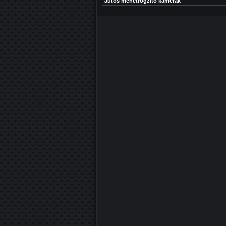
autós menetrögzítő kamerák