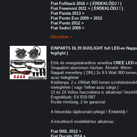
Fiat Fullback 2016 > ( ÉRDEKLŐDJ ! )
Fiat Freemont 2011 > ( ÉRDEKLŐDJ ! )
Fiat Panda 2013 >
Fiat Punto Evo 2009 > 2012
Fiat Punto 2012 >
Fiat Sedici 2009 >
Részletek »
EINPARTS DL39 DUOLIGHT full LED-es Nappal
foglight )
Erős és energiatakarékos amerikai
CREE LED
-
Strapabíró alumínium házban. Átmérő: 90mm
Nappali menefény ( DRL) 2x 9.5 Watt 900 lumen
azaz hidegfehér
Ködlámpa: 2 x 10Watt 800 lumen színhőmérsékl
melegfehér ( vagy Yellow azaz sárga )
12 és 24 Voltos használatra is alkalmas! Vezérl
Engedélyek: E4 R19 R87
Kiváló minőség, 2 év garancia!
A felsorolás tájékoztató jellegű ! Érdeklődj !
A következő modellekhez alkalmas:
Fiat 500L 2012 >
Fiat Ducato 2014 >