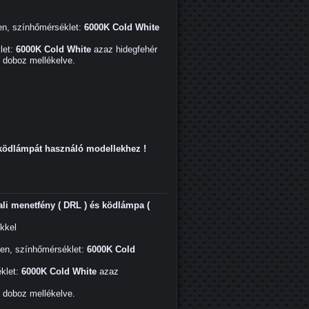
en, színhőmérséklet:
6000K Cold White
let:
6000K Cold White
azaz hidegfehér
ő doboz mellékelve.
 ködlámpát használó modellekhez !
i menetfény ( DRL ) és ködlámpa (
ekkel
men, színhőmérséklet:
6000K Cold
klet:
6000K Cold White
azaz
ő doboz mellékelve.