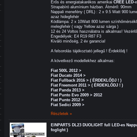
Erős és energiatakarékos amerikai
CREE LED
-
Strapabíró alumínium házban. Átmérő: 90mm
Nappali menefény ( DRL) : 2 x 9.5 Watt 900 lum
azaz hidegfehér
Ködlámpa: 2 x 10Watt 800 lumen színhőmérsékl
melegfehér ( vagy Yellow azaz sárga )
12 és 24 Voltos használatra is alkalmas! Vezérl
Engedélyek: E4 R19 R87 F3
Kiváló minőség, 2 év garancia!
A felsorolás tájékoztató jellegű ! Érdeklődj !
A következő modellekhez alkalmas:
Fiat 500L 2012 >
Fiat Ducato 2014 >
Fiat Fullback 2016 > ( ÉRDEKLŐDJ ! )
Fiat Freemont 2011 > ( ÉRDEKLŐDJ ! )
Fiat Panda 2013 >
Fiat Punto Evo 2009 > 2012
Fiat Punto 2012 >
Fiat Sedici 2009 >
Részletek »
EINPARTS DL23 DUOLIGHT full LED-es Nappal
foglight )