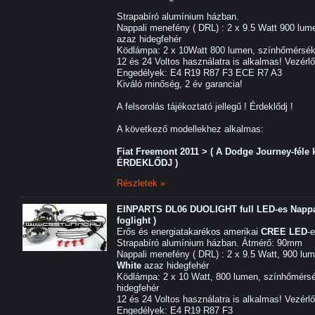
Strapabíró alumínium házban.
Nappali menefény ( DRL) : 2 x 9.5 Watt 900 lum
azaz hidegfehér
Ködlámpa: 2 x 10Watt 800 lumen, színhőmérsék
12 és 24 Voltos használatra is alkalmas! Vezérl
Engedélyek: E4 R19 R87 F3 ECE R7 A3
Kiváló minőség, 2 év garancia!
A felsorolás tájékoztató jellegű ! Érdeklődj !
A következő modellekhez alkalmas:
Fiat Freemont 2011 > ( A Dodge Journey-féle
ÉRDEKLŐDJ )
Részletek »
EINPARTS DL06 DUOLIGHT full LED-es Nappal
foglight )
Erős és energiatakarékos amerikai
CREE LED
-
Strapabíró alumínium házban. Átmérő: 90mm
Nappali menefény ( DRL) : 2 x 9.5 Watt, 900 lu
White
azaz hidegfehér
Ködlámpa: 2 x 10 Watt, 800 lumen, színhőmérsé
hidegfehér
12 és 24 Voltos használatra is alkalmas! Vezérl
Engedélyek: E4 R19 R87 F3