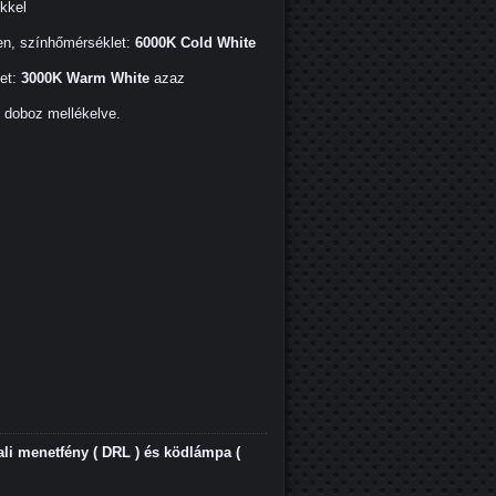
ekkel
en, színhőmérséklet:
6000K Cold White
et:
3000K Warm White
azaz
ő doboz mellékelve.
i menetfény ( DRL ) és ködlámpa (