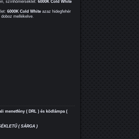
en, színhőmérséklet:
6000K Cold White
let:
6000K Cold White
azaz hidegfehér
ő doboz mellékelve.
i menetfény ( DRL ) és ködlámpa (
ÉKLETŰ ( SÁRGA )