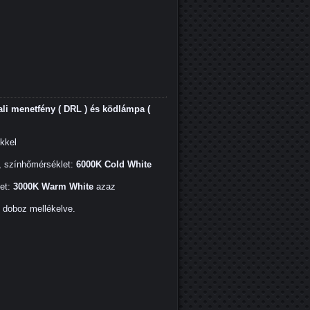
i menetfény ( DRL ) és ködlámpa (
ekkel
, színhőmérséklet:
6000K Cold White
et:
3000K Warm White
azaz
ő doboz mellékelve.