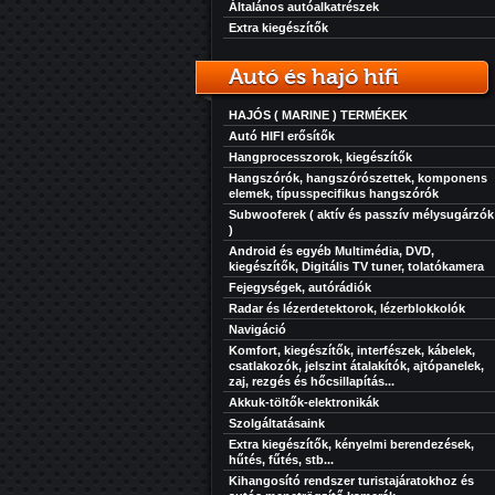
Általános autóalkatrészek
Extra kiegészítők
Autó és hajó hifi
HAJÓS ( MARINE ) TERMÉKEK
Autó HIFI erősítők
Hangprocesszorok, kiegészítők
Hangszórók, hangszórószettek, komponens
elemek, típusspecifikus hangszórók
Subwooferek ( aktív és passzív mélysugárzók
)
Android és egyéb Multimédia, DVD,
kiegészítők, Digitális TV tuner, tolatókamera
Fejegységek, autórádiók
Radar és lézerdetektorok, lézerblokkolók
Navigáció
Komfort, kiegészítők, interfészek, kábelek,
csatlakozók, jelszint átalakítók, ajtópanelek,
zaj, rezgés és hőcsillapítás...
Akkuk-töltők-elektronikák
Szolgáltatásaink
Extra kiegészítők, kényelmi berendezések,
hűtés, fűtés, stb...
Kihangosító rendszer turistajáratokhoz és