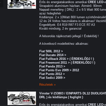
Erős és energiatakarékos amerikai
CREE LED
-
Strapabíró alumínium házban. Átmérő: 90mm
Nappali menefény ( DRL) : 2 x 9.5 Watt 900 lum
azaz hidegfehér
Ködlámpa: 2 x 10Watt 800 lumen színhőmérsékl
12 és 24 Voltos használatra is alkalmas! Vezérl
Engedélyek: E4 R19 R87 F3 ECE R7 A3
Kiváló minőség, 2 év garancia!
A felsorolás tájékoztató jellegű ! Érdeklődj !
A következő modellekhez alkalmas:
Fiat 500L 2012 >
Fiat Ducato 2014 >
Fiat Fullback 2016 > ( ÉRDEKLŐDJ ! )
Fiat Freemont 2011 > ( ÉRDEKLŐDJ ! )
Fiat Panda 2013 >
Fiat Punto Evo 2009 > 2012
Fiat Punto 2012 >
Fiat Sedici 2009 >
Részletek »
Vinstar V-153803 / EINPARTS DL12 DUOLIGHT 
DRL ) és ködlámpa ( foglight )
Erős és energiatakarékos amerikai
CREE LED
-