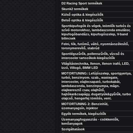
D2 Racing Sport termékek
Skunk2 termékek
Külső optika & kiegészítők
Belső optika & kiegészítők
Sportkipufogók és végek, leömlők turbós és
szívó motorokhoz, lambdaszonda emulátor,
kipufogóbandázs, kipufogószelep, V-band
bilincsek
Felni, fék, futómű, váltó, nyomtávszélesítő,
toronymerevítő, stabrúd
Sportlégszűrők, pollenszűrők, vízcső és
intercooler tartozékok-kiegészítők
Világítástechnika, Xenon, Xenon trafó, LED,
Izzó, Villogó, BMW LED
MOTORTUNING: Lefújószelep, sportgyertya,
turbó, benzinyom. szab., wastegate,
intercooler, olajlecsapató, turbokabát,
lambdaszonda, benzinpumpa, mágn.
olajleeresztő csav, olajhűtő,
hajtókar&csapágy, dugattyúk&gyűrűk, turbo
olajcső, hengerfej tömítés, vent.
MOTORTUNING 2: Benzinhíd,
üzemanyagsín, injektor
Egyéb termékek, kiegészítők
Üzemanyagfogyasztás - csökkentők,
kenőanyagok
Szolgáltatások