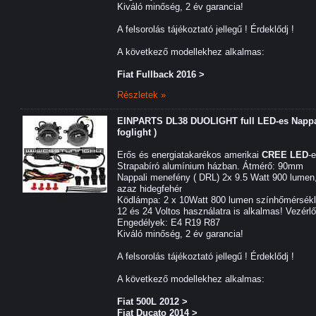
Kiváló minőség, 2 év garancia!
A felsorolás tájékoztató jellegű ! Érdeklődj !
A következő modellekhez alkalmas:
Fiat Fullback 2016 >
Részletek »
EINPARTS DL38 DUOLIGHT full LED-es Nappal
foglight )
Erős és energiatakarékos amerikai
CREE LED
-
Strapabíró alumínium házban. Átmérő: 90mm
Nappali menefény ( DRL) 2x 9.5 Watt 900 lumen
azaz hidegfehér
Ködlámpa: 2 x 10Watt 800 lumen színhőmérsékl
12 és 24 Voltos használatra is alkalmas! Vezérl
Engedélyek: E4 R19 R87
Kiváló minőség, 2 év garancia!
A felsorolás tájékoztató jellegű ! Érdeklődj !
A következő modellekhez alkalmas:
Fiat 500L 2012 >
Fiat Ducato 2014 >