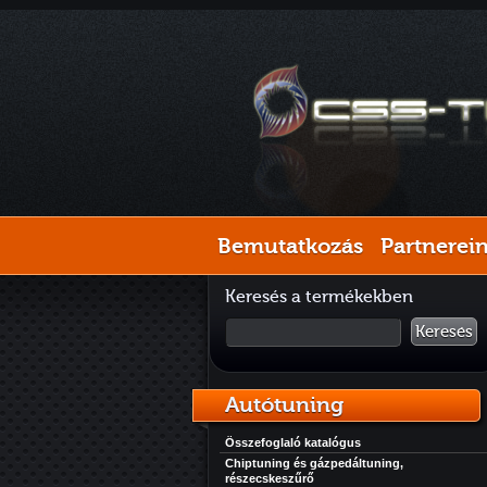
Bemutatkozás
Partnerei
Keresés a termékekben
Keresés
Autótuning
Összefoglaló katalógus
Chiptuning és gázpedáltuning,
részecskeszűrő