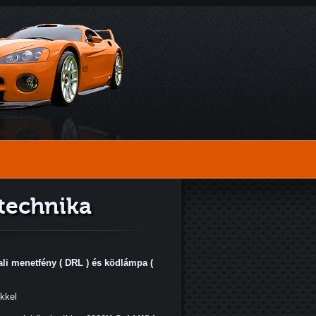
stechnika
i menetfény ( DRL ) és ködlámpa (
ekkel