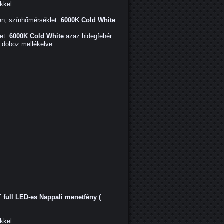
ekkel
en, színhőmérséklet:
6000K Cold White
et:
6000K Cold White
azaz hidegfehér
ő doboz mellékelve.
full LED-es Nappali menetfény (
ekkel