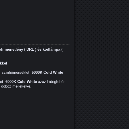
i menetfény ( DRL ) és ködlámpa (
ekkel
, színhőmérséklet:
6000K Cold White
et:
6000K Cold White
azaz hidegfehér
ő doboz mellékelve.