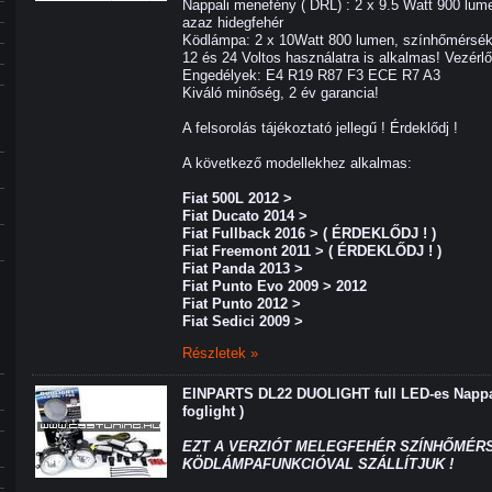
Nappali menefény ( DRL) : 2 x 9.5 Watt 900 lum
azaz hidegfehér
Ködlámpa: 2 x 10Watt 800 lumen, színhőmérsék
12 és 24 Voltos használatra is alkalmas! Vezérl
Engedélyek: E4 R19 R87 F3 ECE R7 A3
Kiváló minőség, 2 év garancia!
A felsorolás tájékoztató jellegű ! Érdeklődj !
A következő modellekhez alkalmas:
Fiat 500L 2012 >
Fiat Ducato 2014 >
Fiat Fullback 2016 > ( ÉRDEKLŐDJ ! )
Fiat Freemont 2011 > ( ÉRDEKLŐDJ ! )
Fiat Panda 2013 >
Fiat Punto Evo 2009 > 2012
Fiat Punto 2012 >
Fiat Sedici 2009 >
Részletek »
EINPARTS DL22 DUOLIGHT full LED-es Nappal
foglight )
EZT A VERZIÓT MELEGFEHÉR SZÍNHŐMÉRS
KÖDLÁMPAFUNKCIÓVAL SZÁLLÍTJUK !