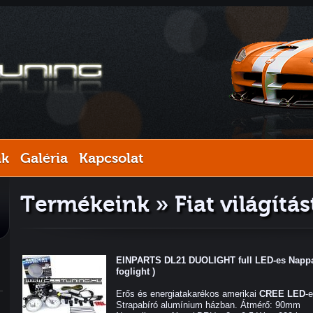
nk
Galéria
Kapcsolat
Termékeink » Fiat világítá
EINPARTS DL21 DUOLIGHT full LED-es Nappal
foglight )
Erős és energiatakarékos amerikai
CREE LED
-
Strapabíró alumínium házban. Átmérő: 90mm