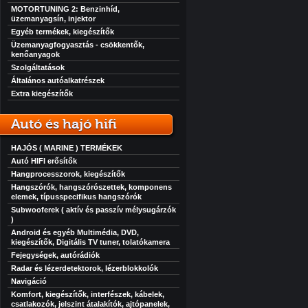
MOTORTUNING 2: Benzinhíd,
üzemanyagsín, injektor
Egyéb termékek, kiegészítők
Üzemanyagfogyasztás - csökkentők,
kenőanyagok
Szolgáltatások
Általános autóalkatrészek
Extra kiegészítők
Autó és hajó hifi
HAJÓS ( MARINE ) TERMÉKEK
Autó HIFI erősítők
Hangprocesszorok, kiegészítők
Hangszórók, hangszórószettek, komponens
elemek, típusspecifikus hangszórók
Subwooferek ( aktív és passzív mélysugárzók
)
Android és egyéb Multimédia, DVD,
kiegészítők, Digitális TV tuner, tolatókamera
Fejegységek, autórádiók
Radar és lézerdetektorok, lézerblokkolók
Navigáció
Komfort, kiegészítők, interfészek, kábelek,
csatlakozók, jelszint átalakítók, ajtópanelek,