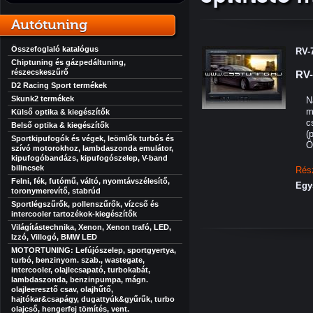
Autótuning
Összefoglaló katalógus
RV-
Chiptuning és gázpedáltuning,
részecskeszűrő
RV-
D2 Racing Sport termékek
Skunk2 termékek
N
m
Külső optika & kiegészítők
c
Belső optika & kiegészítők
(
Sportkipufogók és végek, leömlők turbós és
Ö
szívó motorokhoz, lambdaszonda emulátor,
kipufogóbandázs, kipufogószelep, V-band
bilincsek
Rés
Felni, fék, futómű, váltó, nyomtávszélesítő,
Egy
toronymerevítő, stabrúd
Sportlégszűrők, pollenszűrők, vízcső és
intercooler tartozékok-kiegészítők
Világítástechnika, Xenon, Xenon trafó, LED,
Izzó, Villogó, BMW LED
MOTORTUNING: Lefújószelep, sportgyertya,
turbó, benzinyom. szab., wastegate,
intercooler, olajlecsapató, turbokabát,
lambdaszonda, benzinpumpa, mágn.
olajleeresztő csav, olajhűtő,
hajtókar&csapágy, dugattyúk&gyűrűk, turbo
olajcső, hengerfej tömítés, vent.