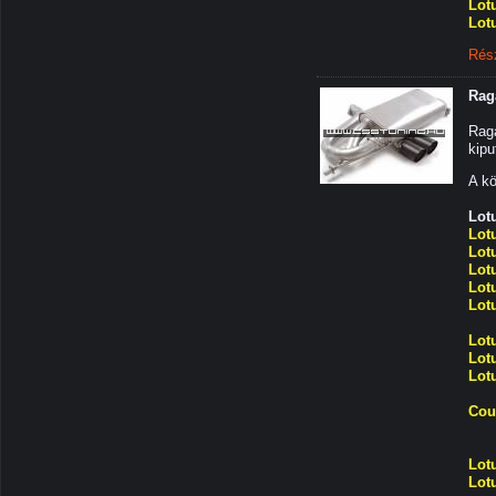
Lot
Lot
Rés
Rag
Rag
kip
A kö
Lot
Lot
Lot
Lot
Lot
Lot
Lot
Lot
Lot
Cou
Lot
Lot