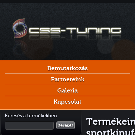
Bemutatkozás
Partnereink
Galéria
Kapcsolat
Keresés a termékekben
Termékein
Keresés
sportkipu