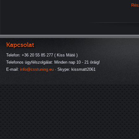
Rés
Kapcsolat
Telefon: +36 20 55 85 277 ( Kiss Máté )
Telefonos ügyfélszolgálat: Minden nap 10 - 21 óráig!
E-mail:
info@csstuning.eu
· Skype: kissmatt2061