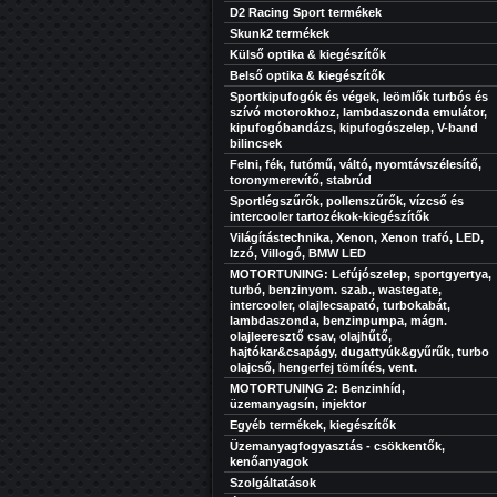
D2 Racing Sport termékek
Skunk2 termékek
Külső optika & kiegészítők
Belső optika & kiegészítők
Sportkipufogók és végek, leömlők turbós és
szívó motorokhoz, lambdaszonda emulátor,
kipufogóbandázs, kipufogószelep, V-band
bilincsek
Felni, fék, futómű, váltó, nyomtávszélesítő,
toronymerevítő, stabrúd
Sportlégszűrők, pollenszűrők, vízcső és
intercooler tartozékok-kiegészítők
Világítástechnika, Xenon, Xenon trafó, LED,
Izzó, Villogó, BMW LED
MOTORTUNING: Lefújószelep, sportgyertya,
turbó, benzinyom. szab., wastegate,
intercooler, olajlecsapató, turbokabát,
lambdaszonda, benzinpumpa, mágn.
olajleeresztő csav, olajhűtő,
hajtókar&csapágy, dugattyúk&gyűrűk, turbo
olajcső, hengerfej tömítés, vent.
MOTORTUNING 2: Benzinhíd,
üzemanyagsín, injektor
Egyéb termékek, kiegészítők
Üzemanyagfogyasztás - csökkentők,
kenőanyagok
Szolgáltatások