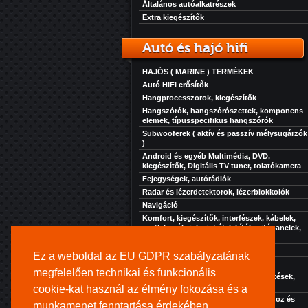
Általános autóalkatrészek
Extra kiegészítők
Autó és hajó hifi
HAJÓS ( MARINE ) TERMÉKEK
Autó HIFI erősítők
Hangprocesszorok, kiegészítők
Hangszórók, hangszórószettek, komponens
elemek, típusspecifikus hangszórók
Subwooferek ( aktív és passzív mélysugárzók
)
Android és egyéb Multimédia, DVD,
kiegészítők, Digitális TV tuner, tolatókamera
Fejegységek, autórádiók
Radar és lézerdetektorok, lézerblokkolók
Navigáció
Komfort, kiegészítők, interfészek, kábelek,
csatlakozók, jelszint átalakítók, ajtópanelek,
zaj, rezgés és hőcsillapítás...
Akkuk-töltők-elektronikák
Ez a weboldal az EU GDPR szabályzatának
Szolgáltatásaink
megfelelően technikai és funkcionális
Extra kiegészítők, kényelmi berendezések,
hűtés, fűtés, stb...
cookie-kat használ az élmény fokozása és a
Kihangosító rendszer turistajáratokhoz és
munkamenet fenntartása érdekében.