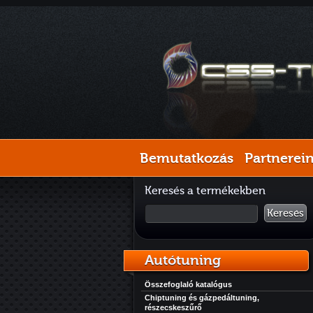
Bemutatkozás
Partnerei
Keresés a termékekben
Keresés
Autótuning
Összefoglaló katalógus
Chiptuning és gázpedáltuning,
részecskeszűrő