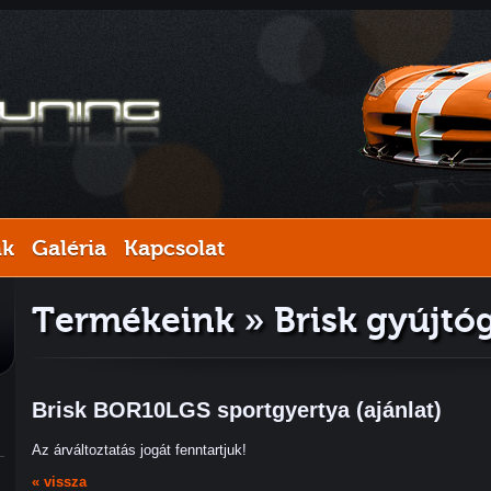
nk
Galéria
Kapcsolat
Termékeink » Brisk gyújtó
Brisk BOR10LGS sportgyertya (ajánlat)
Az árváltoztatás jogát fenntartjuk!
« vissza