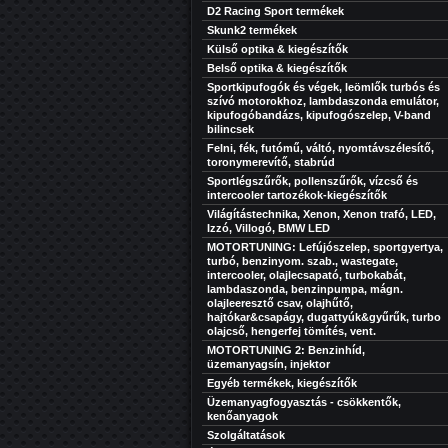
D2 Racing Sport termékek
Skunk2 termékek
Külső optika & kiegészítők
Belső optika & kiegészítők
Sportkipufogók és végek, leömlők turbós és
szívó motorokhoz, lambdaszonda emulátor,
kipufogóbandázs, kipufogószelep, V-band
bilincsek
Felni, fék, futómű, váltó, nyomtávszélesítő,
toronymerevítő, stabrúd
Sportlégszűrők, pollenszűrők, vízcső és
intercooler tartozékok-kiegészítők
Világítástechnika, Xenon, Xenon trafó, LED,
Izzó, Villogó, BMW LED
MOTORTUNING: Lefújószelep, sportgyertya,
turbó, benzinyom. szab., wastegate,
intercooler, olajlecsapató, turbokabát,
lambdaszonda, benzinpumpa, mágn.
olajleeresztő csav, olajhűtő,
hajtókar&csapágy, dugattyúk&gyűrűk, turbo
olajcső, hengerfej tömítés, vent.
MOTORTUNING 2: Benzinhíd,
üzemanyagsín, injektor
Egyéb termékek, kiegészítők
Üzemanyagfogyasztás - csökkentők,
kenőanyagok
Szolgáltatások