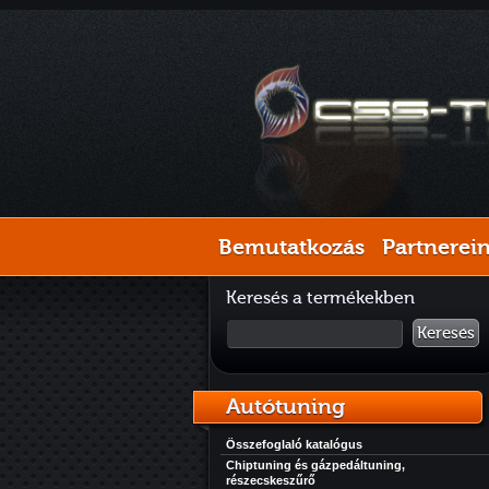
Bemutatkozás
Partnerei
Keresés a termékekben
Keresés
Autótuning
Összefoglaló katalógus
Chiptuning és gázpedáltuning,
részecskeszűrő