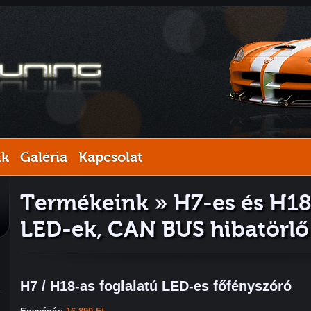
nk
Galéria
Kapcsolat
Termékeink » H7-es és H18-
LED-ek, CAN BUS hibatörl
H7 / H18-as foglalatú LED-es főfényszóró