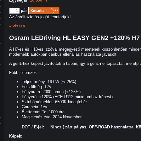
Egységár:
16 890 Ft
pár
Kosárba
Az árváltoztatás jogát fenntartjuk!
« vissza
Osram LEDriving HL EASY GEN2 +120% H7 -
A H7-es és H18-es izzóval megegyező méretének köszönhetően minden 
modernebb autókban canbus ellenállás használata javasolt.
A gen1-hez képest javítottak a talpán, így a gen1-nél tapasztalt méretp
Főbb jellemzők:
Teljesítmény: 16.0W (+/-25%)
Feszültség: 12V
Fényáram: 2000 lumen (+/-25%)
Fényerő: +120% (ECE R112 minimumhoz képest)
Színhőmérséklet: 6500K hidegfehér
Garancia: 1év
Élettartam Tc: 1000 óra
Megjelenés éve: 2024 November
DOT / E-jel: Nincs ( zárt pályás, OFF-ROAD használatra. Kö
Képek
: