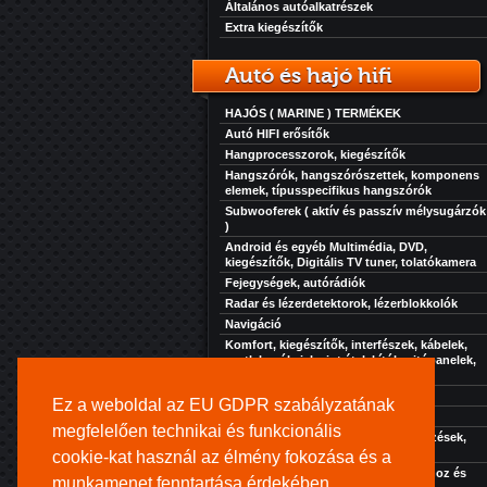
Általános autóalkatrészek
Extra kiegészítők
Autó és hajó hifi
HAJÓS ( MARINE ) TERMÉKEK
Autó HIFI erősítők
Hangprocesszorok, kiegészítők
Hangszórók, hangszórószettek, komponens
elemek, típusspecifikus hangszórók
Subwooferek ( aktív és passzív mélysugárzók
)
Android és egyéb Multimédia, DVD,
kiegészítők, Digitális TV tuner, tolatókamera
Fejegységek, autórádiók
Radar és lézerdetektorok, lézerblokkolók
Navigáció
Komfort, kiegészítők, interfészek, kábelek,
csatlakozók, jelszint átalakítók, ajtópanelek,
zaj, rezgés és hőcsillapítás...
Akkuk-töltők-elektronikák
Ez a weboldal az EU GDPR szabályzatának
Szolgáltatásaink
megfelelően technikai és funkcionális
Extra kiegészítők, kényelmi berendezések,
hűtés, fűtés, stb...
cookie-kat használ az élmény fokozása és a
Kihangosító rendszer turistajáratokhoz és
munkamenet fenntartása érdekében.