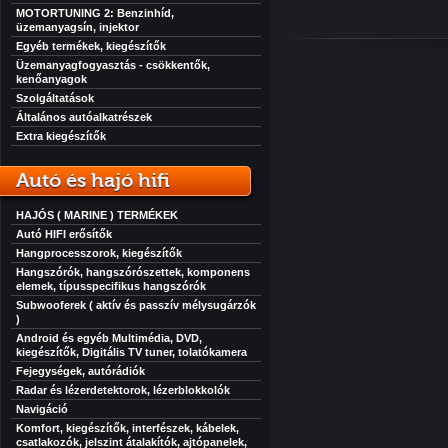
MOTORTUNING 2: Benzinhíd,
üzemanyagsín, injektor
Egyéb termékek, kiegészítők
Üzemanyagfogyasztás - csökkentők,
kenőanyagok
Szolgáltatások
Általános autóalkatrészek
Extra kiegészítők
Autó és hajó hifi
HAJÓS ( MARINE ) TERMÉKEK
Autó HIFI erősítők
Hangprocesszorok, kiegészítők
Hangszórók, hangszórószettek, komponens
elemek, típusspecifikus hangszórók
Subwooferek ( aktív és passzív mélysugárzók
)
Android és egyéb Multimédia, DVD,
kiegészítők, Digitális TV tuner, tolatókamera
Fejegységek, autórádiók
Radar és lézerdetektorok, lézerblokkolók
Navigáció
Komfort, kiegészítők, interfészek, kábelek,
csatlakozók, jelszint átalakítók, ajtópanelek,