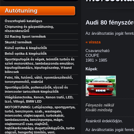
Autótuning
Összefoglaló katalógus
Audi 80 fényszó
Chiptuning és gázpedáltuning,
részecskeszűrő
Az árváltoztatás jogát fennt
D2 Racing Sport termékek
« vissza
Skunk2 termékek
Külső optika & kiegészítők
Csavarozható
Belső optika & kiegészítők
COUPE
Sportkipufogók és végek, leömlők turbós és
1981 > 1985
szívó motorokhoz, lambdaszonda emulátor,
kipufogóbandázs, kipufogószelep, V-band
Képek
:
bilincsek
Felni, fék, futómű, váltó, nyomtávszélesítő,
toronymerevítő, stabrúd
Sportlégszűrők, pollenszűrők, vízcső és
intercooler tartozékok-kiegészítők
Világítástechnika, Xenon, Xenon trafó, LED,
Izzó, Villogó, BMW LED
Fényezés nélkül
MOTORTUNING: Lefújószelep, sportgyertya,
Kiváló minőség
turbó, benzinyom. szab., wastegate,
intercooler, olajlecsapató, turbokabát,
lambdaszonda, benzinpumpa, mágn.
Árainkról érdeklődjön.
olajleeresztő csav, olajhűtő,
hajtókar&csapágy, dugattyúk&gyűrűk, turbo
Az árváltoztatás jogát fennt
olajcső, hengerfej tömítés, vent.